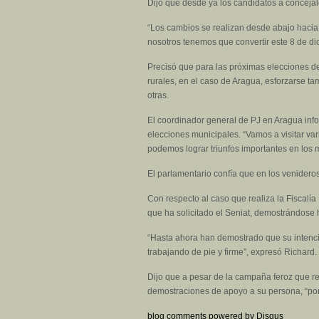
Dijo que desde ya los candidatos a concejales
“Los cambios se realizan desde abajo hacia a
nosotros tenemos que convertir este 8 de di
Precisó que para las próximas elecciones de
rurales, en el caso de Aragua, esforzarse t
otras.
El coordinador general de PJ en Aragua info
elecciones municipales. “Vamos a visitar va
podemos lograr triunfos importantes en los 
El parlamentario confía que en los venidero
Con respecto al caso que realiza la Fiscalí
que ha solicitado el Seniat, demostrándose 
“Hasta ahora han demostrado que su intenci
trabajando de pie y firme”, expresó Richard.
Dijo que a pesar de la campaña feroz que re
demostraciones de apoyo a su persona, “por
blog comments powered by
Disqus