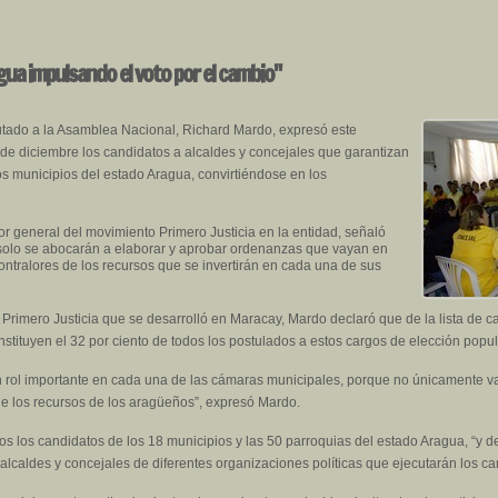
ua impulsando el voto por el cambio"
utado a la Asamblea Nacional, Richard Mardo, expresó este
de diciembre los candidatos a alcaldes y concejales que garantizan
tos municipios del estado Aragua, convirtiéndose en los
 general del movimiento Primero Justicia en la entidad, señaló
 solo se abocarán a elaborar y aprobar ordenanzas que vayan en
contralores de los recursos que se invertirán en cada una de sus
Primero Justicia que se desarrolló en Maracay, Mardo declaró que de la lista de ca
nstituyen el 32 por ciento de todos los postulados a estos cargos de elección popul
n rol importante en cada una de las cámaras municipales, porque no únicamente va
 de los recursos de los aragüeños”, expresó Mardo.
s los candidatos de los 18 municipios y las 50 parroquias del estado Aragua, “y
alcaldes y concejales de diferentes organizaciones políticas que ejecutarán los c