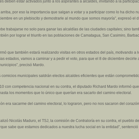
 deben estar activados junto a los aspirantes a alcaldes, invitando a la participac
rriba, por eso la importancia que salgan a votar y a participar como lo ha dicho n
ciembre en un plebiscito y demostrarle al mundo que somos mayoría”, expresó el d
be trabajarse no solo para ganar las alcaldías de las ciudades capitales; sino t
ambién por lograr el triunfo en las poblaciones de Camatagua, San Casimiro, Barba
rmó que también estará realizando visitas en otros estados del país, motivando a l
rias estados, vamos a caminar y a pedir el voto, para que el 8 de diciembre decir
municipios”, precisó Mardo.
s comicios municipales saldrán electos alcaldes eficientes que están comprometido
a 10 con competencia nacional en su contra, el diputado Richard Mardo informó que
hasta los momentos que lo único que querían era sacarlo del camino electoral.
ón era sacarme del camino electoral, lo lograron, pero no nos sacaron del coraz
alizó Nicolás Maduro, el TSJ, la comisión de Contraloría en su contra, el pueblo d
que sabe que estamos dedicados a nuestra lucha social en la entidad”, sentenció