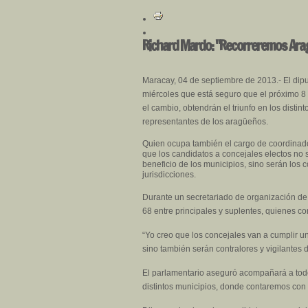
Richard Mardo: "Recorreremos Arag
Maracay, 04 de septiembre de 2013.- El dip
miércoles que está seguro que el próximo 8 
el cambio, obtendrán el triunfo en los distin
representantes de los aragüeños.
Quien ocupa también el cargo de coordinador
que los candidatos a concejales electos no
beneficio de los municipios, sino serán los 
jurisdicciones.
Durante un secretariado de organización de 
68 entre principales y suplentes, quienes co
“Yo creo que los concejales van a cumplir u
sino también serán contralores y vigilantes
El parlamentario aseguró acompañará a todo
distintos municipios, donde contaremos con 