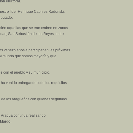
ión electoral.
uestro líder Henrique Capriles Radonski,
iputado.
ambién aquellas que se encuentren en zonas
coas, San Sebastián de los Reyes, entre
os venezolanos a participar en las próximas
le al mundo que somos mayoría y que
s con el pueblo y su municipio.
 ha venido entregando todo los requisitos
ón de los aragüeños con quienes seguimos
e Aragua continua realizando
 Mardo.