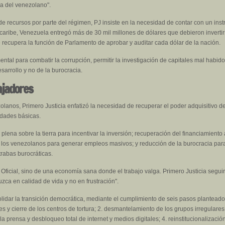
a del venezolano".
de recursos por parte del régimen, PJ insiste en la necesidad de contar con un ins
rocaribe, Venezuela entregó más de 30 mil millones de dólares que debieron inverti
recupera la función de Parlamento de aprobar y auditar cada dólar de la nación.
tal para combatir la corrupción, permitir la investigación de capitales mal habido
esarrollo y no de la burocracia.
ajadores
olanos, Primero Justicia enfatizó la necesidad de recuperar el poder adquisitivo d
idades básicas.
a plena sobre la tierra para incentivar la inversión; recuperación del financiamient
e los venezolanos para generar empleos masivos; y reducción de la burocracia para 
trabas burocráticas.
 Oficial, sino de una economía sana donde el trabajo valga. Primero Justicia segu
zca en calidad de vida y no en frustración".
lidar la transición democrática, mediante el cumplimiento de seis pasos planteados
ares y cierre de los centros de tortura; 2. desmantelamiento de los grupos irregulares
a prensa y desbloqueo total de internet y medios digitales; 4. reinstitucionalizació