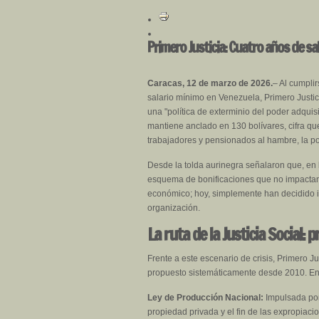
Primero Justicia: Cuatro años de s
Caracas, 12 de marzo de 2026.
– Al cumplir
salario mínimo en Venezuela, Primero Justi
una "política de exterminio del poder adquis
mantiene anclado en 130 bolívares, cifra qu
trabajadores y pensionados al hambre, la po
Desde la tolda aurinegra señalaron que, en l
esquema de bonificaciones que no impactan 
económico; hoy, simplemente han decidido ig
organización.
La ruta de la Justicia Social: 
Frente a este escenario de crisis, Primero Ju
propuesto sistemáticamente desde 2010. Ent
Ley de Producción Nacional:
Impulsada por 
propiedad privada y el fin de las expropiaci