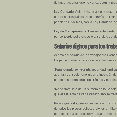
de importaciones que hoy encarecen la mes
Ley Candado:
Ante el sistemático derroche 
dinero a otros países. Solo a través de Pet
pensiones. Además, con la Ley Candado, se 
Ley de Transparencia:
Herramienta fundamen
por concepto petrolero esté al servicio del d
Salarios dignos para los trab
Acerca del salario de los trabajadores venez
los pensionados y para satisfacer las neces
“Para lograrlo se necesita seguridad jurídic
apertura del sector energía a la inversión d
pasen a la formalidad con créditos y menos 
"No se trata solo de un número en la Gaceta
que el esfuerzo de cada venezolano se tradu
Para lograr esto, primero es necesario conso
de todos los presos políticos, civiles y milit
persecución a periodistas y trabajadores de l