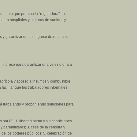
trumento que prohíba la "regaladera" de
rse en hospitales y mejoras de sueldos y
s y garantizar que el ingreso de recursos
el ingreso para garantizar una vejez digna a
o agrícola y acceso a insumos y combustible;
facilitar que los trabajadores informales
irá trabajando y proponiendo soluciones para
 por PJ: 1. libertad plena y sin condiciones
 y paramilitares; 3. cese de la censura y
n de los poderes públicos; 5. celebración de