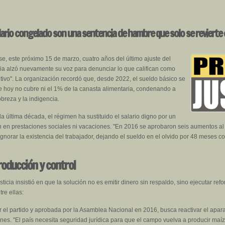
alario congelado son una sentencia de hambre que solo se revierte
se, este próximo 15 de marzo, cuatro años del último ajuste del
cia alzó nuevamente su voz para denunciar lo que califican como
itivo". La organización recordó que, desde 2022, el sueldo básico se
e hoy no cubre ni el 1% de la canasta alimentaria, condenando a
breza y la indigencia.
a última década, el régimen ha sustituido el salario digno por un
en prestaciones sociales ni vacaciones. "En 2016 se aprobaron seis aumentos al a
norar la existencia del trabajador, dejando el sueldo en el olvido por 48 meses c
producción y control
sticia insistió en que la solución no es emitir dinero sin respaldo, sino ejecutar ref
re ellas:
el partido y aprobada por la Asamblea Nacional en 2016, busca reactivar el aparat
ones. "El país necesita seguridad jurídica para que el campo vuelva a producir maí