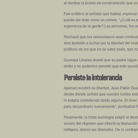
al mostrar la boleta de excarcelación que so
Fue enfático al señalar que hablar, expresar 
puede ser visto como un crimen. “¿Cuál es e
esperanza de la gente? Las personas, los ven
Rechazó que los venezolanos sean criminaliz
sino también a luchar por la libertad del re
políticos de los que no se sabe nada, que no
Guanipa Linares reveló que su padre sigue e
delito y no podemos permitir que esto suced
Persiste la intolerancia
Apenas recobró su libertad, Juan Pablo Guani
desde donde señaló que nuestro rumbo está 
ni estaba cometiendo delito alguno. El nivel 
para secuestrarlo nuevamente”, puntualizó P
Finalmente, la tolda aurinegra exigió el des
vocero del régimen que ofreció la liberación 
militares, deben ser liberados. De lo contrar