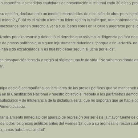
lo especifica las medidas cautelares de presentación al tribunal cada 30 días y proh
su opinión, declarar ante un medio, recorrer sitios de reclusión de otros presos po
l miedo? ¿Cuál es el miedo a tener un liderazgo en la calle que, aun habiendo es
ezolanos, tienen derecho a ver a sus líderes libres en la calle y alegrarse por ello
ados por expresarse y defendió el derecho que asiste a la dirigencia política no s
sto de presos políticos que siguen injustamente detenidos, “porque esto -advirtió-
 han sido excarcelados, y es nuestro deber seguir la lucha por ellos”.
n desaparición forzada y exigió al régimen una fe de vida. “No sabemos dónde est
a”.
pa decidió acompañar a los familiares de los presos políticos que se mantienen en v
en la Constitución Nacional y nuestro objetivo el respeto a los parámetros democ
autocrático y de intolerancia de la dictadura es tal que no soportan que se hable co
rimero Justicia.
mantelamiento inmediato del aparato de represión por ser éste la mayor fuente de de
de todos los presos políticos antes del viernes 13, que a su promesa le restan cuatro
io, jamás habrá estabilidad”.