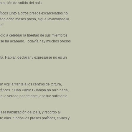
ibición de salida del país.
líticos junto a otros presos excarcelados no
tado ocho meses preso, sigue levantando la
s”.
olo a celebrar la libertad de sus miembros
 no se ha acabado. Todavía hay muchos presos
á. Hablar, declarar y expresarse no es un
igilia frente a los centros de tortura,
ráticos. “Juan Pablo Guanipa no hizo nada,
n la verdad por delante, eso fue suficiente
sestabilización del país, y recordó al
 días. “Todos los presos políticos, civiles y