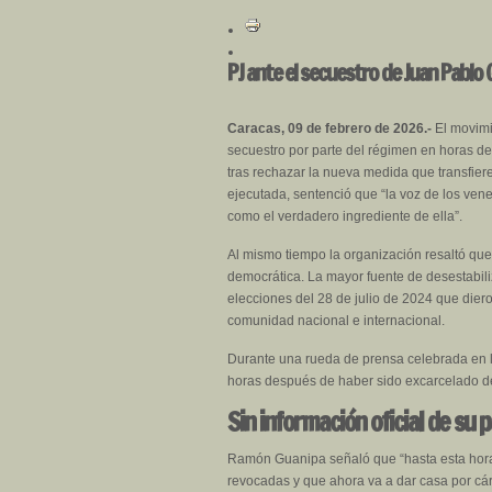
PJ ante el secuestro de Juan Pablo 
Caracas, 09 de febrero de 2026.-
El movimi
secuestro por parte del régimen en horas de
tras rechazar la nueva medida que transfiere
ejecutada, sentenció que “la voz de los ve
como el verdadero ingrediente de ella”.
Al mismo tiempo la organización resaltó que 
democrática. La mayor fuente de desestabiliz
elecciones del 28 de julio de 2024 que die
comunidad nacional e internacional.
Durante una rueda de prensa celebrada en l
horas después de haber sido excarcelado de
Sin información oficial de su 
Ramón Guanipa señaló que “hasta esta hora 
revocadas y que ahora va a dar casa por cár