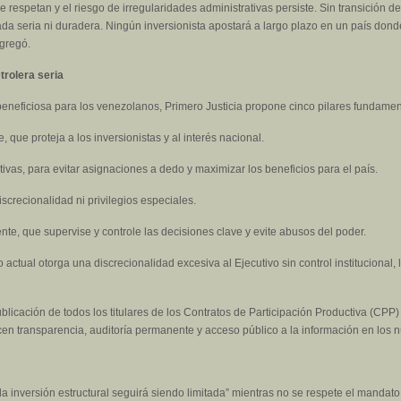
e respetan y el riesgo de irregularidades administrativas persiste. Sin transición d
da seria ni duradera. Ningún inversionista apostará a largo plazo en un país don
agregó.
rolera seria
beneficiosa para los venezolanos, Primero Justicia propone cinco pilares fundamen
e, que proteja a los inversionistas y al interés nacional.
tivas, para evitar asignaciones a dedo y maximizar los beneficios para el país.
iscrecionalidad ni privilegios especiales.
e, que supervise y controle las decisiones clave y evite abusos del poder.
to actual otorga una discrecionalidad excesiva al Ejecutivo sin control instituciona
ublicación de todos los titulares de los Contratos de Participación Productiva (CPP) 
en transparencia, auditoría permanente y acceso público a la información en los n
la inversión estructural seguirá siendo limitada” mientras no se respete el mandat