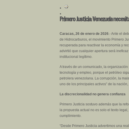
Primero Justicia: Venezuela necesita
Caracas, 26 de enero de 2026
.- Ante el d
de Hidrocarburos, el movimiento Primero Just
recuperada para reactivar la economía y recon
advirtió que cualquier apertura será inefica
institucional legítimo.
A través de un comunicado, la organización 
tecnología y empleo, porque el petróleo sigu
petrolera venezolana. La corrupción, la mala
uno de los principales activos” de la nació
La discrecionalidad no genera confianza
Primero Justicia sostuvo además que la refo
la propuesta actual no es solo el texto legal,
cumplimiento.
“Desde Primero Justicia advertimos una real