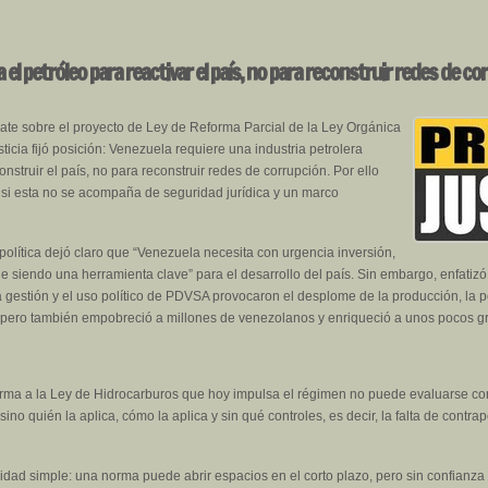
 el petróleo para reactivar el país, no para reconstruir redes de co
ebate sobre el proyecto de Ley de Reforma Parcial de la Ley Orgánica
icia fijó posición: Venezuela requiere una industria petrolera
struir el país, no para reconstruir redes de corrupción. Por ello
z si esta no se acompaña de seguridad jurídica y un marco
política dejó claro que “Venezuela necesita con urgencia inversión,
e siendo una herramienta clave” para el desarrollo del país. Sin embargo, enfatizó
 gestión y el uso político de PDVSA provocaron el desplome de la producción, la pé
n, pero también empobreció a millones de venezolanos y enriqueció a unos pocos g
rma a la Ley de Hidrocarburos que hoy impulsa el régimen no puede evaluarse como
 sino quién la aplica, cómo la aplica y sin qué controles, es decir, la falta de contra
idad simple: una norma puede abrir espacios en el corto plazo, pero sin confianza 