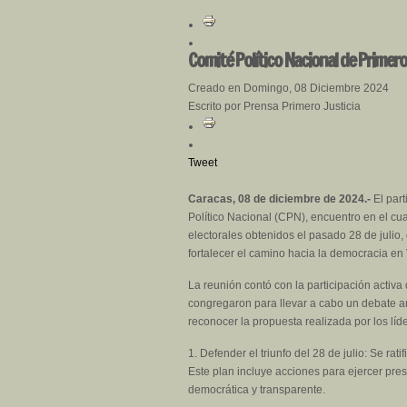
Comité Político Nacional de Primero 
Creado en Domingo, 08 Diciembre 2024
Escrito por Prensa Primero Justicia
Tweet
Caracas, 08 de diciembre de 2024.-
El part
Político Nacional (CPN), encuentro en el cu
electorales obtenidos el pasado 28 de julio
fortalecer el camino hacia la democracia en
La reunión contó con la participación activa 
congregaron para llevar a cabo un debate a
reconocer la propuesta realizada por los líd
1. Defender el triunfo del 28 de julio: Se rat
Este plan incluye acciones para ejercer pr
democrática y transparente.