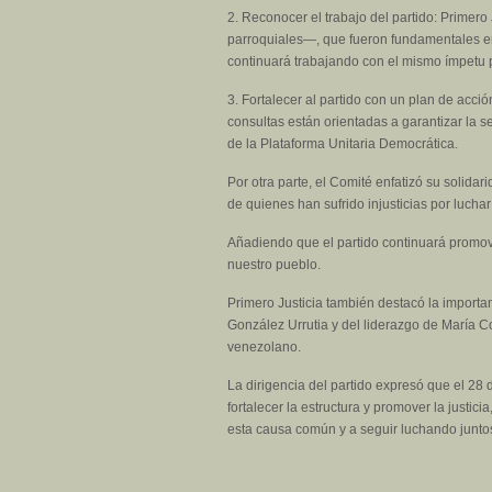
2. ⁠Reconocer el trabajo del partido: Primero
parroquiales—, que fueron fundamentales en el
continuará trabajando con el mismo ímpetu p
3. ⁠Fortalecer al partido con un plan de acc
consultas están orientadas a garantizar la s
de la Plataforma Unitaria Democrática.
Por otra parte, el Comité enfatizó su solida
de quienes han sufrido injusticias por lucha
Añadiendo que el partido continuará promov
nuestro pueblo.
Primero Justicia también destacó la importa
González Urrutia y del liderazgo de María 
venezolano.
La dirigencia del partido expresó que el 28
fortalecer la estructura y promover la justi
esta causa común y a seguir luchando juntos 