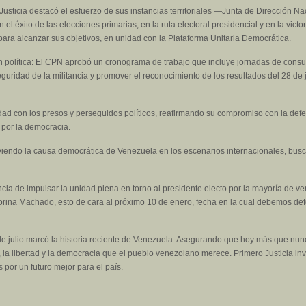
 Justicia destacó el esfuerzo de sus instancias territoriales —Junta de Dirección Na
 éxito de las elecciones primarias, en la ruta electoral presidencial y en la victori
ara alcanzar sus objetivos, en unidad con la Plataforma Unitaria Democrática.
ión política: El CPN aprobó un cronograma de trabajo que incluye jornadas de consul
eguridad de la militancia y promover el reconocimiento de los resultados del 28 de j
ridad con los presos y perseguidos políticos, reafirmando su compromiso con la de
r por la democracia.
iendo la causa democrática de Venezuela en los escenarios internacionales, busca
ncia de impulsar la unidad plena en torno al presidente electo por la mayoría de 
Corina Machado, esto de cara al próximo 10 de enero, fecha en la cual debemos de
 de julio marcó la historia reciente de Venezuela. Asegurando que hoy más que nunc
cia, la libertad y la democracia que el pueblo venezolano merece. Primero Justicia i
por un futuro mejor para el país.