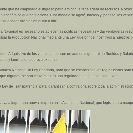
iente que ha dilapidado el ingreso petrolero con la regaladera de recursos a otros 
lo económico que no funciona. Este modelo se agotó, fracasó y por eso los ven
 que todos vivimos en el día a día”.
a Nacional es necesario establecer las políticas necesarias y dar verdaderas res
lsar la Producción Nacional mediante una Ley, que brinde incentivos a nuestros p
oder Adquisitivo de los venezolanos, con un aumento general de Sueldos y Salario
lados y familias en pobreza extrema.
amblea Nacional, la Ley Candado, para que se establezcan las reglas claras para e
ya que algunos se han convertido en una regaladera de nuestras riquezas.
a la Ley de Transparencia, para garantizar la contraloría sobre toda la administració
 se va a lograr una nueva mayoría en la Asamblea Nacional, que legisle para recupe