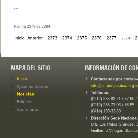
...
Página 2378 de 2384
Inicio
Anterior
2373
2374
2375
2376
2377
2
2378
MAPA DEL SITIO
INFORMACIÓN DE CO
Inicio
Contáctenos por correo-
info@primerojusticia.org.v
Quiénes Somos
Teléfonos
Noticias
(0212) 285-83-91 / 87-50 /
Enlaces
(0212) 286-73-03 / 88-55
Secretarías
(0414) 150-32-30
Dirección Sede Nacional
Urb. Los Palos Grandes, 3e
Guillermo Villegas Blanco,