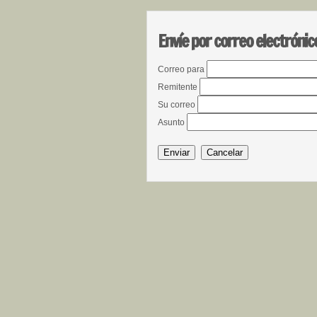
Envíe por correo electrónic
Correo para
Remitente
Su correo
Asunto
Enviar
Cancelar