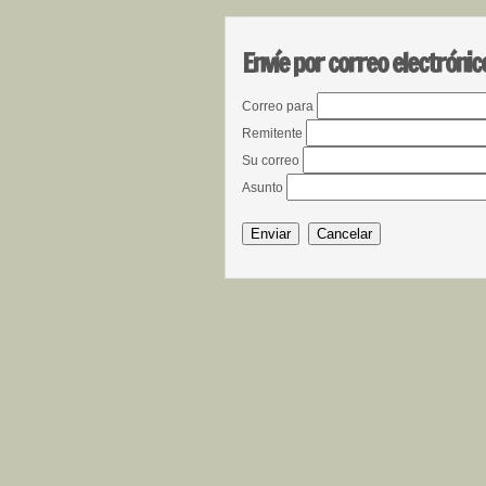
Envíe por correo electrónic
Correo para
Remitente
Su correo
Asunto
Enviar
Cancelar