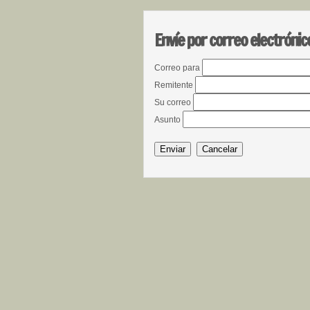
Envíe por correo electrónic
Correo para
Remitente
Su correo
Asunto
Enviar
Cancelar