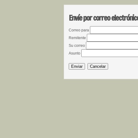
Envíe por correo electrónic
Correo para
Remitente
Su correo
Asunto
Enviar
Cancelar