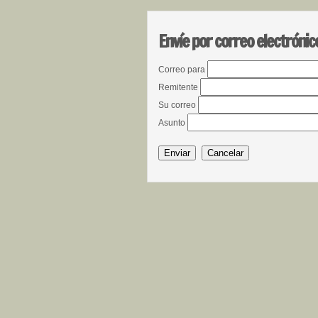
Envíe por correo electrónic
Correo para
Remitente
Su correo
Asunto
Enviar
Cancelar