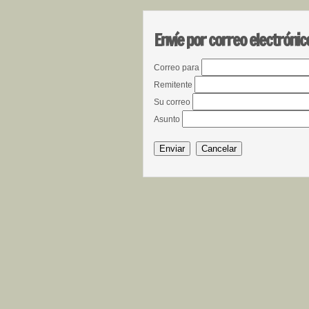
Envíe por correo electrónic
Correo para
Remitente
Su correo
Asunto
Enviar
Cancelar