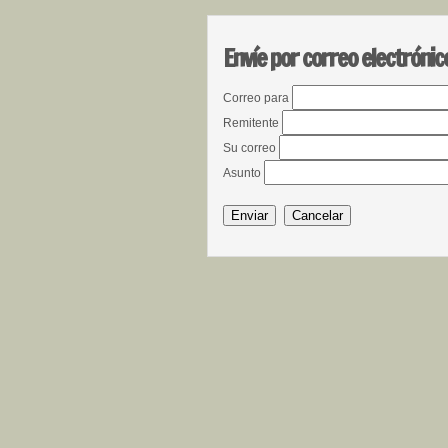
Envíe por correo electrónic
Correo para
Remitente
Su correo
Asunto
Enviar
Cancelar