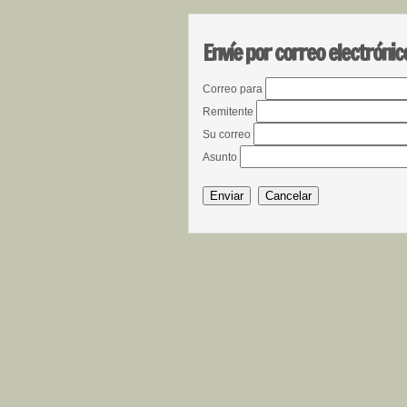
Envíe por correo electrónic
Correo para
Remitente
Su correo
Asunto
Enviar
Cancelar