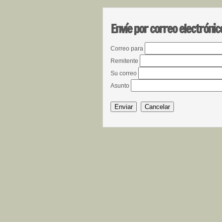
Envíe por correo electrónic
Correo para
Remitente
Su correo
Asunto
Enviar
Cancelar