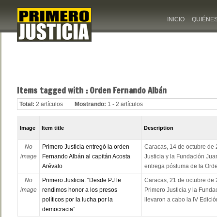
INICIO
QUIÉNE
Items tagged with : Orden Fernando Albán
Total:
2 artículos
Mostrando:
1 - 2 artículos
Image
Item title
Description
No
Primero Justicia entregó la orden
Caracas, 14 de octubre de 2
image
Fernando Albán al capitán Acosta
Justicia y la Fundación Ju
Arévalo
entrega póstuma de la Orde
No
Primero Justicia: “Desde PJ le
Caracas, 21 de octubre de 2
image
rendimos honor a los presos
Primero Justicia y la Fund
políticos por la lucha por la
llevaron a cabo la IV Edición
democracia”