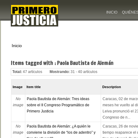
INICIO
QUIÉNE
Inicio
Items tagged with : Paola Bautista de Alemán
Total:
47 artículos
Mostrando:
31 - 40 artículos
Image
Item title
Description
No
Paola Bautista de Alemán: Tres ideas
Caracas, 02 de marzo
image
sobre el II Congreso Programático de
meses he vuelto al d
Primero Justicia
Leiva pronunció el 2
Congreso de n...
No
Paola Bautista de Alemán: ¿A quién le
Caracas, 26 de novi
image
conviene la división de “los de adentro” y
tiempo reaparece el 