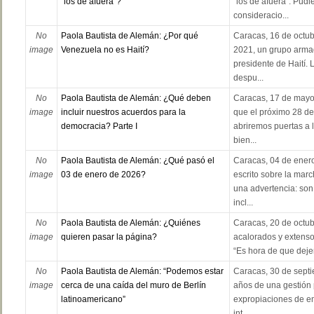
“los de afuera”?
“los de afuera”. Pud
consideracio...
No
Paola Bautista de Alemán: ¿Por qué
Caracas, 16 de octubr
image
Venezuela no es Haití?
2021, un grupo arma
presidente de Haití. 
despu...
No
Paola Bautista de Alemán: ¿Qué deben
Caracas, 17 de mayo 
image
incluir nuestros acuerdos para la
que el próximo 28 de 
democracia? Parte I
abriremos puertas a 
bien...
No
Paola Bautista de Alemán: ¿Qué pasó el
Caracas, 04 de enero
image
03 de enero de 2026?
escrito sobre la mar
una advertencia: son
incl...
No
Paola Bautista de Alemán: ¿Quiénes
Caracas, 20 de octub
image
quieren pasar la página?
acalorados y extensos
“Es hora de que dejem
No
Paola Bautista de Alemán: “Podemos estar
Caracas, 30 de sept
image
cerca de una caída del muro de Berlín
años de una gestión p
latinoamericano”
expropiaciones de em
int...