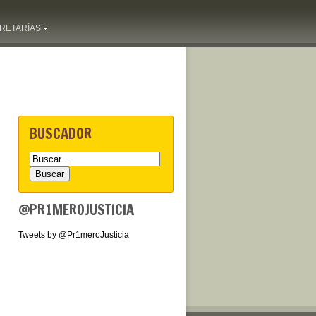
RETARÍAS
BUSCADOR
@PR1MEROJUSTICIA
Tweets by @Pr1meroJusticia