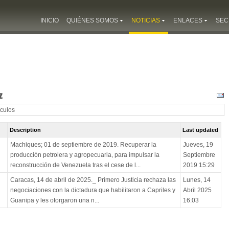
INICIO
QUIÉNES SOMOS
NOTICIAS
ENLACES
SEC
z
ículos
Description
Last updated
Machiques; 01 de septiembre de 2019. Recuperar la
Jueves, 19
producción petrolera y agropecuaria, para impulsar la
Septiembre
reconstrucción de Venezuela tras el cese de l...
2019 15:29
Caracas, 14 de abril de 2025._ Primero Justicia rechaza las
Lunes, 14
negociaciones con la dictadura que habilitaron a Capriles y
Abril 2025
Guanipa y les otorgaron una n...
16:03