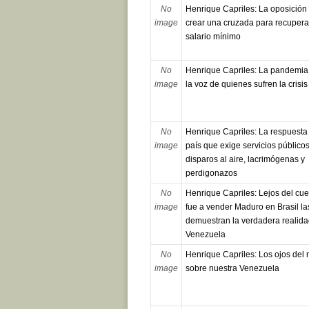
No
Henrique Capriles: La oposición
image
crear una cruzada para recuperar
salario mínimo
No
Henrique Capriles: La pandemia 
image
la voz de quienes sufren la crisis
No
Henrique Capriles: La respuesta
image
país que exige servicios público
disparos al aire, lacrimógenas y
perdigonazos
No
Henrique Capriles: Lejos del cu
image
fue a vender Maduro en Brasil las
demuestran la verdadera realida
Venezuela
No
Henrique Capriles: Los ojos del
image
sobre nuestra Venezuela