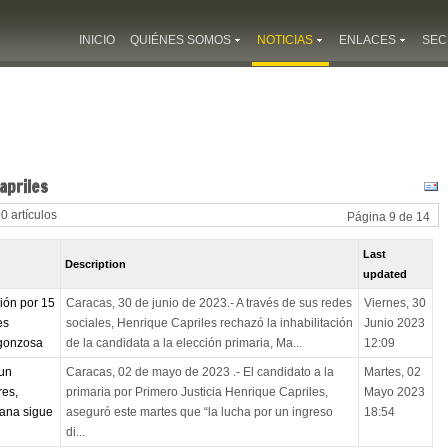
INICIO
QUIÉNES SOMOS
NOTICIAS
ENLACES
SEC
apriles
90 artículos
Página 9 de 14
Last
Description
updated
ción por 15
Caracas, 30 de junio de 2023.- A través de sus redes
Viernes, 30
es
sociales, Henrique Capriles rechazó la inhabilitación
Junio 2023
rgonzosa
de la candidata a la elección primaria, Ma...
12:09
 un
Caracas, 02 de mayo de 2023 .- El candidato a la
Martes, 02
res,
primaria por Primero Justicia Henrique Capriles,
Mayo 2023
lana sigue
aseguró este martes que “la lucha por un ingreso
18:54
di...