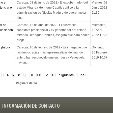
no en
Caracas, 03 de junio de 2022.- El exgobernador del
Viernes, 03
tenciar el
estado Miranda Henrique Capriles criticó a la
Junio 2022
administración de Nicolás Maduro de querer meter
11:30
«in...
ar se
Caracas, 13 de abril de 2022.- El dos veces
Miércoles,
 funcionen
candidato presidencial y ex gobernador del estado
13 Abril
Miranda Henrique Capriles, aseguró que para poder
2022 11:23
progr...
, ¡habrá
Caracas, 10 de febrero de 2019.- Es innegable que
Domingo,
las democracias más representativas del mundo
10 Febrero
entero han reconocido que en nuestra Venezuela
2019 10:57
hay un...
5
6
7
8
10
11
12
13
Siguiente
Final
9
Página 9 de 14
INFORMACIÓN DE CONTACTO