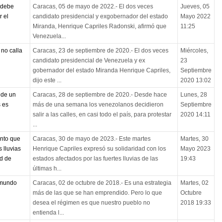
 debe
Caracas, 05 de mayo de 2022.- El dos veces
Jueves, 05
 el
candidato presidencial y exgobernador del estado
Mayo 2022
Miranda, Henrique Capriles Radonski, afirmó que
11:25
Venezuela...
no calla
Caracas, 23 de septiembre de 2020.- El dos veces
Miércoles,
candidato presidencial de Venezuela y ex
23
gobernador del estado Miranda Henrique Capriles,
Septiembre
dijo este ...
2020 13:02
 de un
Caracas, 28 de septiembre de 2020.- Desde hace
Lunes, 28
s es
más de una semana los venezolanos decidieron
Septiembre
salir a las calles, en casi todo el país, para protestar
2020 14:11
...
ento que
Caracas, 30 de mayo de 2023.- Este martes
Martes, 30
 lluvias
Henrique Capriles expresó su solidaridad con los
Mayo 2023
d de
estados afectados por las fuertes lluvias de las
19:43
últimas h...
 mundo
Caracas, 02 de octubre de 2018.- Es una estrategia
Martes, 02
más de las que se han emprendido. Pero lo que
Octubre
desea el régimen es que nuestro pueblo no
2018 19:33
entienda l...