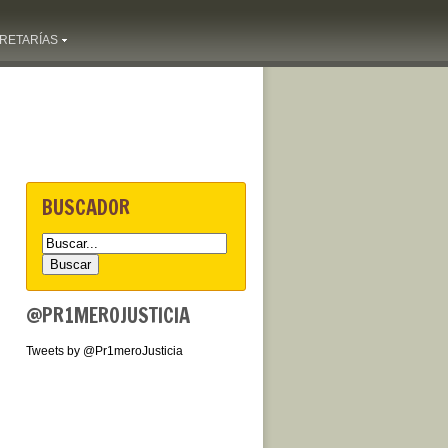
RETARÍAS
BUSCADOR
@PR1MEROJUSTICIA
Tweets by @Pr1meroJusticia