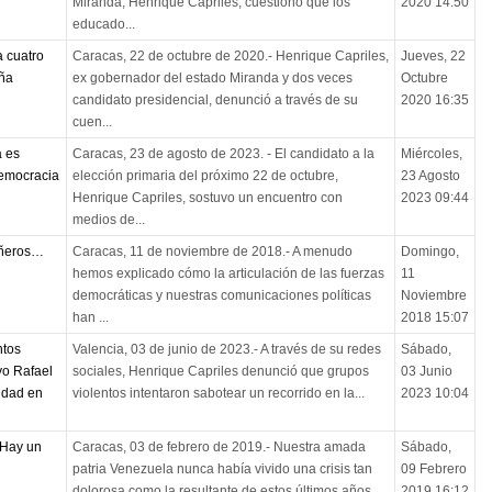
Miranda, Henrique Capriles, cuestionó que los
2020 14:50
educado...
 cuatro
Caracas, 22 de octubre de 2020.- Henrique Capriles,
Jueves, 22
eña
ex gobernador del estado Miranda y dos veces
Octubre
candidato presidencial, denunció a través de su
2020 16:35
cuen...
a es
Caracas, 23 de agosto de 2023. - El candidato a la
Miércoles,
democracia
elección primaria del próximo 22 de octubre,
23 Agosto
Henrique Capriles, sostuvo un encuentro con
2023 09:44
medios de...
añeros…
Caracas, 11 de noviembre de 2018.- A menudo
Domingo,
hemos explicado cómo la articulación de las fuerzas
11
democráticas y nuestras comunicaciones políticas
Noviembre
han ...
2018 15:07
ntos
Valencia, 03 de junio de 2023.- A través de su redes
Sábado,
yo Rafael
sociales, Henrique Capriles denunció que grupos
03 Junio
idad en
violentos intentaron sabotear un recorrido en la...
2023 10:04
 Hay un
Caracas, 03 de febrero de 2019.- Nuestra amada
Sábado,
patria Venezuela nunca había vivido una crisis tan
09 Febrero
dolorosa como la resultante de estos últimos años, ...
2019 16:12