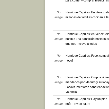
para comer y comprar medicinas
No
Henrique Capriles: En Venezuela
image
millones de familias cocinan a l
No
Henrique Capriles: en Venezuel
image
posible una transición hacia la 
que nos incluya a todos
No
Henrique Capriles: Foco, comp
image
¡foco!
No
Henrique Capriles: Grupos viole
image
mandados por Maduro y su laca
Lacava intentaron sabotear activ
Valencia
No
Henrique Capriles: Hay un plan.
image
país. Hay un futuro