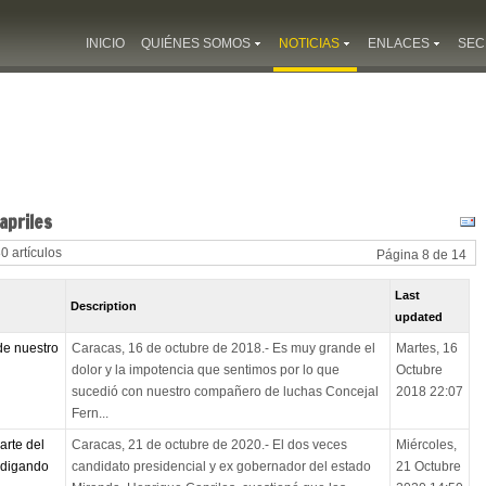
INICIO
QUIÉNES SOMOS
NOTICIAS
ENLACES
SEC
apriles
80 artículos
Página 8 de 14
Last
Description
updated
de nuestro
Caracas, 16 de octubre de 2018.- Es muy grande el
Martes, 16
dolor y la impotencia que sentimos por lo que
Octubre
sucedió con nuestro compañero de luchas Concejal
2018 22:07
Fern...
arte del
Caracas, 21 de octubre de 2020.- El dos veces
Miércoles,
ndigando
candidato presidencial y ex gobernador del estado
21 Octubre