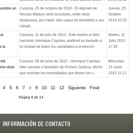
 hambre un
Caracas, 25 de octubre de 2018.- El régimen de
Jueves, 25
Nicolás Maduro será recordado, entre otras
Octubre
desgracias, por haber sido capaz de permitirle a sus
2018 20:25
cómpli...
que
Caracas, 11 de julio de 2023.- Este martes el líder
Martes, 11
nacional, Henrique Capriles, reafirmó su llamado a
Julio 2023
a la
la Unidad de todos los candidatos a la elecció...
17:35
está
Caracas, 06 de junio de 2022.- Henrique Capriles,
Miércoles,
ene otras
líder opositor y fundador de Primero Justicia, afirmó
15 Junio
que resolver las necesidades que tienen los v...
2022 11:12
4
5
6
7
9
10
11
12
Siguiente
Final
8
Página 8 de 14
INFORMACIÓN DE CONTACTO