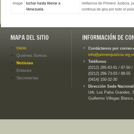
image
luchar hasta liberar a
militancia de Primero Justicia, 
Venezuela
continua de gira por todo el país,
MAPA DEL SITIO
INFORMACIÓN DE CO
Inicio
Contáctenos por correo-
info@primerojusticia.org.v
Quiénes Somos
Teléfonos
Noticias
(0212) 285-83-91 / 87-50 /
Enlaces
(0212) 286-73-03 / 88-55
Secretarías
(0414) 150-32-30
Dirección Sede Nacional
Urb. Los Palos Grandes, 3e
Guillermo Villegas Blanco,