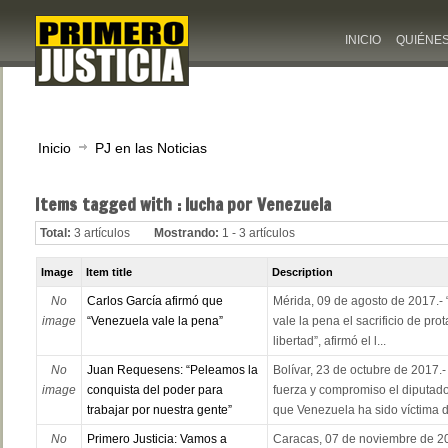
INICIO
QUIÉNE
Inicio
PJ en las Noticias
Items tagged with : lucha por Venezuela
Total:
3 artículos
Mostrando:
1 - 3 artículos
Image
Item title
Description
No
Carlos García afirmó que
Mérida, 09 de agosto de 2017.- “
image
“Venezuela vale la pena”
vale la pena el sacrificio de prot
libertad”, afirmó el l...
No
Juan Requesens: “Peleamos la
Bolívar, 23 de octubre de 2017
image
conquista del poder para
fuerza y compromiso el diputa
trabajar por nuestra gente”
que Venezuela ha sido víctima de
No
Primero Justicia: Vamos a
Caracas, 07 de noviembre de 202