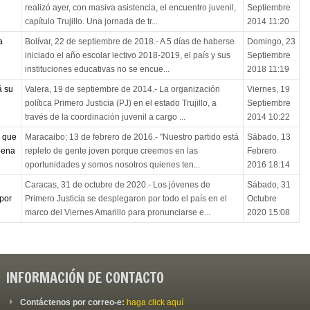
realizó ayer, con masiva asistencia, el encuentro juvenil,
Septiembre
capítulo Trujillo. Una jornada de tr...
2014 11:20
a
Bolívar, 22 de septiembre de 2018.- A 5 días de haberse
Domingo, 23
iniciado el año escolar lectivo 2018-2019, el país y sus
Septiembre
instituciones educativas no se encue...
2018 11:19
á su
Valera, 19 de septiembre de 2014.- La organización
Viernes, 19
política Primero Justicia (PJ) en el estado Trujillo, a
Septiembre
través de la coordinación juvenil a cargo ...
2014 10:22
s que
Maracaibo; 13 de febrero de 2016.- "Nuestro partido está
Sábado, 13
 pena
repleto de gente joven porque creemos en las
Febrero
oportunidades y somos nosotros quienes ten...
2016 18:14
Caracas, 31 de octubre de 2020.- Los jóvenes de
Sábado, 31
por
Primero Justicia se desplegaron por todo el país en el
Octubre
marco del Viernes Amarillo para pronunciarse e...
2020 15:08
INFORMACIÓN DE CONTACTO
Contáctenos por correo-e:
haga click aquí