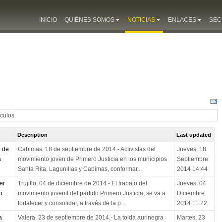
INICIO
QUIÉNES SOMOS
NOTICIAS
ENLACES
SEC
ículos
Description
Last updated
 de
Cabimas, 18 de septiembre de 2014.- Activistas del
Jueves, 18
a
movimiento joven de Primero Justicia en los municipios
Septiembre
Santa Rita, Lagunillas y Cabimas, conformar...
2014 14:44
er
Trujillo, 04 de diciembre de 2014.- El trabajo del
Jueves, 04
o
movimiento juvenil del partido Primero Justicia, se va a
Diciembre
fortalecer y consolidar, a través de la p...
2014 11:22
a
Valera, 23 de septiembre de 2014.- La tolda aurinegra
Martes, 23