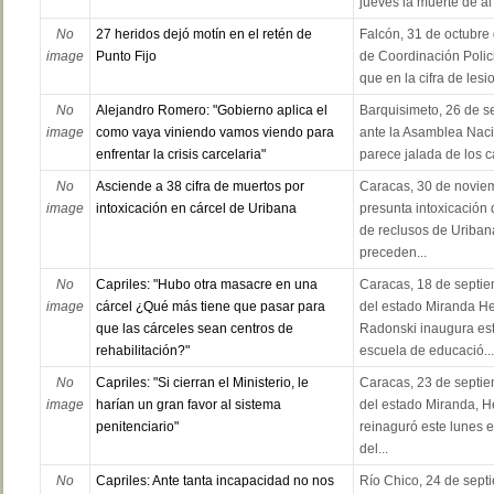
jueves la muerte de al
No
27 heridos dejó motín en el retén de
Falcón, 31 de octubre 
image
Punto Fijo
de Coordinación Polici
que en la cifra de lesi
No
Alejandro Romero: "Gobierno aplica el
Barquisimeto, 26 de s
image
como vaya viniendo vamos viendo para
ante la Asamblea Nacio
enfrentar la crisis carcelaria"
parece jalada de los ca
No
Asciende a 38 cifra de muertos por
Caracas, 30 de novie
image
intoxicación en cárcel de Uribana
presunta intoxicación
de reclusos de Uribana
preceden...
No
Capriles: "Hubo otra masacre en una
Caracas, 18 de septie
image
cárcel ¿Qué más tiene que pasar para
del estado Miranda He
que las cárceles sean centros de
Radonski inaugura es
rehabilitación?"
escuela de educació...
No
Capriles: "Si cierran el Ministerio, le
Caracas, 23 de septie
image
harían un gran favor al sistema
del estado Miranda, H
penitenciario"
reinaguró este lunes 
del...
No
Capriles: Ante tanta incapacidad no nos
Río Chico, 24 de septi