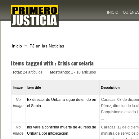
INICIO
QUIÉNE
Inicio
PJ en las Noticias
Items tagged with : Crisis carcelaria
Total:
24 artículos
Mostrando:
1 - 10 artículos
Image
Item title
Description
No
Ex director de Uribana sigue detenido en
Caracas, 03 de diciem
image
el Sebin
Pérez, director de la 
Barquisimeto estado L
...
No
Iris Varela confirma muerte de 48 reos de
Caracas, 11 de diciemb
image
Uribana por intoxicación
ministra de servicios p