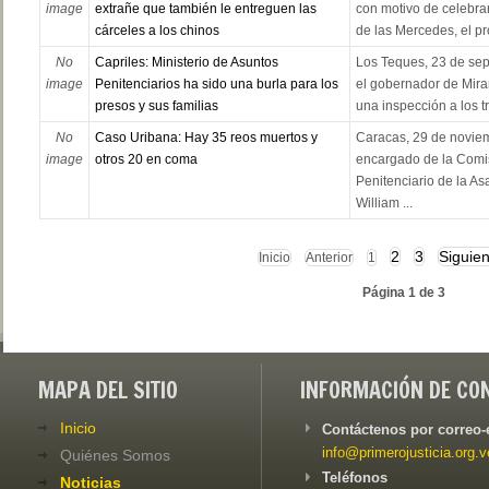
image
extrañe que también le entreguen las
con motivo de celebra
cárceles a los chinos
de las Mercedes, el p
No
Capriles: Ministerio de Asuntos
Los Teques, 23 de sep
image
Penitenciarios ha sido una burla para los
el gobernador de Mira
presos y sus familias
una inspección a los t
No
Caso Uribana: Hay 35 reos muertos y
Caracas, 29 de noviem
image
otros 20 en coma
encargado de la Comi
Penitenciario de la A
William ...
2
3
Siguien
Inicio
Anterior
1
Página 1 de 3
MAPA DEL SITIO
INFORMACIÓN DE CO
Inicio
Contáctenos por correo-
info@primerojusticia.org.v
Quiénes Somos
Teléfonos
Noticias