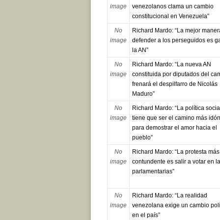
image
venezolanos clama un cambio
constitucional en Venezuela”
No
Richard Mardo: “La mejor maner
image
defender a los perseguidos es g
la AN”
No
Richard Mardo: “La nueva AN
image
constituida por diputados del ca
frenará el despilfarro de Nicolás
Maduro”
No
Richard Mardo: “La política socia
image
tiene que ser el camino más idó
para demostrar el amor hacia el
pueblo”
No
Richard Mardo: “La protesta más
image
contundente es salir a votar en l
parlamentarias”
No
Richard Mardo: “La realidad
image
venezolana exige un cambio polí
en el país”