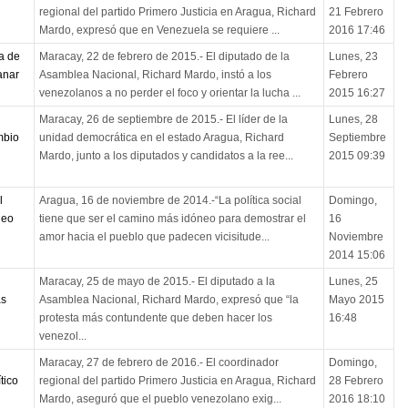
regional del partido Primero Justicia en Aragua, Richard
21 Febrero
Mardo, expresó que en Venezuela se requiere ...
2016 17:46
a de
Maracay, 22 de febrero de 2015.- El diputado de la
Lunes, 23
anar
Asamblea Nacional, Richard Mardo, instó a los
Febrero
venezolanos a no perder el foco y orientar la lucha ...
2015 16:27
Maracay, 26 de septiembre de 2015.- El líder de la
Lunes, 28
mbio
unidad democrática en el estado Aragua, Richard
Septiembre
Mardo, junto a los diputados y candidatos a la ree...
2015 09:39
l
Aragua, 16 de noviembre de 2014.-“La política social
Domingo,
neo
tiene que ser el camino más idóneo para demostrar el
16
amor hacia el pueblo que padecen vicisitude...
Noviembre
2014 15:06
Maracay, 25 de mayo de 2015.- El diputado a la
Lunes, 25
as
Asamblea Nacional, Richard Mardo, expresó que “la
Mayo 2015
protesta más contundente que deben hacer los
16:48
venezol...
Maracay, 27 de febrero de 2016.- El coordinador
Domingo,
tico
regional del partido Primero Justicia en Aragua, Richard
28 Febrero
Mardo, aseguró que el pueblo venezolano exig...
2016 18:10