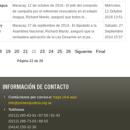
ragua
Maracay, 12 de octubre de 2016.- El jefe del comando
Miércoles,
de campaña por el referendo revocatorio en el estado
12 Octubre
Aragua, Richard Mardo, aseguró que todos lo...
2016 13:51
ey
Maracay, 27 de septiembre de 2014.- El diputado a la
Sábado, 27
l
Asamblea Nacional, Richard Mardo, aseguró que la
Septiembre
verdadera aplicación de la Ley Desarme en el pa...
2014 15:57
8
19
20
21
23
24
25
26
Siguiente
Final
22
Página 22 de 26
INFORMACIÓN DE CONTACTO
Contáctenos por correo-e:
haga click aquí
info@primerojusticia.org.ve
Teléfonos
(0212) 285-83-91 / 87-50 / 91-42
(0212) 286-73-03 / 88-55
(0414) 150-32-30