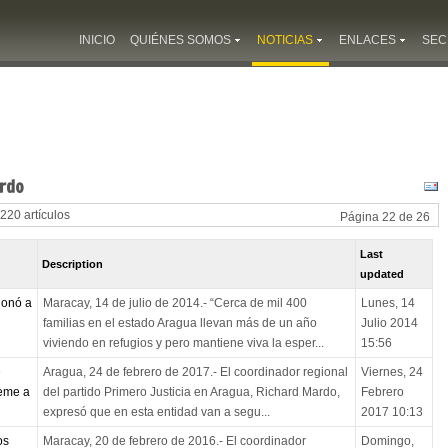
INICIO
QUIÉNES SOMOS
NOTICIAS
ENLACES
SEC
ardo
 220 artículos
Página 22 de 26
Last
Description
updated
donó a
Maracay, 14 de julio de 2014.- “Cerca de mil 400
Lunes, 14
familias en el estado Aragua llevan más de un año
Julio 2014
viviendo en refugios y pero mantiene viva la esper...
15:56
e
Aragua, 24 de febrero de 2017.- El coordinador regional
Viernes, 24
teme a
del partido Primero Justicia en Aragua, Richard Mardo,
Febrero
expresó que en esta entidad van a segu...
2017 10:13
os
Maracay, 20 de febrero de 2016.- El coordinador
Domingo,