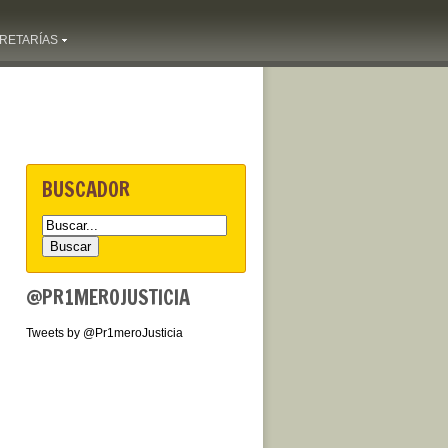
RETARÍAS
BUSCADOR
@PR1MEROJUSTICIA
Tweets by @Pr1meroJusticia