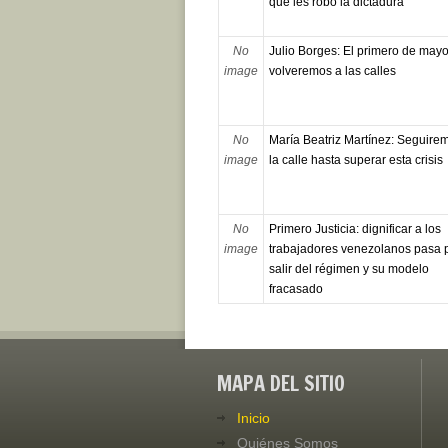
que les robó la dictadura”
No
Julio Borges: El primero de may
image
volveremos a las calles
No
María Beatriz Martínez: Seguire
image
la calle hasta superar esta crisis
No
Primero Justicia: dignificar a los
image
trabajadores venezolanos pasa 
salir del régimen y su modelo
fracasado
MAPA DEL SITIO
Inicio
Quiénes Somos