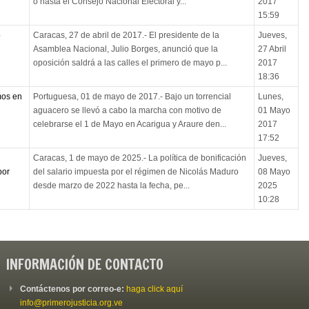
o hasta el Consejo Nacional Electoral y...
2017
15:59
o
Caracas, 27 de abril de 2017.- El presidente de la
Jueves,
Asamblea Nacional, Julio Borges, anunció que la
27 Abril
oposición saldrá a las calles el primero de mayo p...
2017
18:36
mos en
Portuguesa, 01 de mayo de 2017.- Bajo un torrencial
Lunes,
aguacero se llevó a cabo la marcha con motivo de
01 Mayo
celebrarse el 1 de Mayo en Acarigua y Araure den...
2017
17:52
Caracas, 1 de mayo de 2025.- La política de bonificación
Jueves,
por
del salario impuesta por el régimen de Nicolás Maduro
08 Mayo
desde marzo de 2022 hasta la fecha, pe...
2025
10:28
INFORMACIÓN DE CONTACTO
Contáctenos por correo-e:
haga click aquí
info@primerojusticia.org.ve