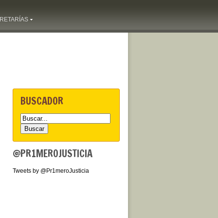
RETARÍAS
BUSCADOR
@PR1MEROJUSTICIA
Tweets by @Pr1meroJusticia