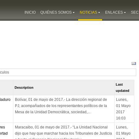
INICIO
QUIÉNES SOMOS
NOTICIAS
ENLACES
SEC
ículos
Last
Description
updated
Maduro
Bolívar, 01 de mayo de 2017.- La dirección regional de
Lunes,
PJ, acompañados de los representantes políticos de la
01 Mayo
Mesa de la Unidad Democrática, sociedad,...
2017
16:03
res
Maracaibo, 01 de mayo de 2017.- “La Unidad Nacional
Lunes,
ertad
dijo que hay que marchar hacia los Tribunales de Justicia
01 Mayo