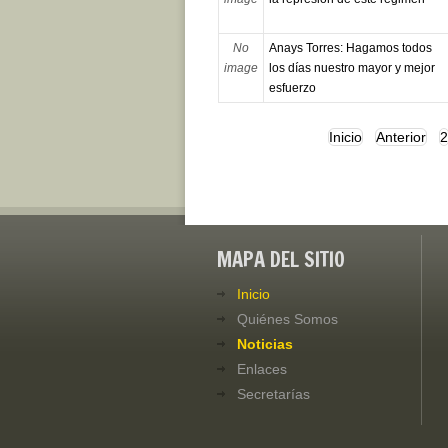
No
Anays Torres: Hagamos todos
image
los días nuestro mayor y mejor
esfuerzo
Inicio
Anterior
2
MAPA DEL SITIO
Inicio
Quiénes Somos
Noticias
Enlaces
Secretarías