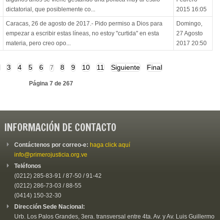
dictatorial, que posiblemente co...
2015 16:05
Caracas, 26 de agosto de 2017.- Pido permiso a Dios para
Domingo,
empezar a escribir estas líneas, no estoy "curtida" en esta
27 Agosto
materia, pero creo opo...
2017 20:50
3
4
5
6
8
9
10
11
Siguiente
Final
7
Página 7 de 267
INFORMACIÓN DE CONTACTO
Contáctenos por correo-e:
haga click aquí
info@primerojusticia.org.ve
Teléfonos
(0212) 285-83-91 / 87-50 / 91-42
(0212) 286-73-03 / 88-55
(0414) 150-32-30
Dirección Sede Nacional:
Urb. Los Palos Grandes, 3era. transversal entre 4ta. Av. y Av. Luis Guillermo