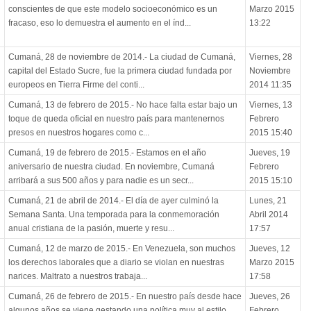
conscientes de que este modelo socioeconómico es un
Marzo 2015
fracaso, eso lo demuestra el aumento en el índ...
13:22
Cumaná, 28 de noviembre de 2014.- La ciudad de Cumaná,
Viernes, 28
capital del Estado Sucre, fue la primera ciudad fundada por
Noviembre
europeos en Tierra Firme del conti...
2014 11:35
Cumaná, 13 de febrero de 2015.- No hace falta estar bajo un
Viernes, 13
toque de queda oficial en nuestro país para mantenernos
Febrero
presos en nuestros hogares como c...
2015 15:40
Cumaná, 19 de febrero de 2015.- Estamos en el año
Jueves, 19
aniversario de nuestra ciudad. En noviembre, Cumaná
Febrero
arribará a sus 500 años y para nadie es un secr...
2015 15:10
Cumaná, 21 de abril de 2014.- El día de ayer culminó la
Lunes, 21
Semana Santa. Una temporada para la conmemoración
Abril 2014
anual cristiana de la pasión, muerte y resu...
17:57
Cumaná, 12 de marzo de 2015.- En Venezuela, son muchos
Jueves, 12
los derechos laborales que a diario se violan en nuestras
Marzo 2015
narices. Maltrato a nuestros trabaja...
17:58
Cumaná, 26 de febrero de 2015.- En nuestro país desde hace
Jueves, 26
algunos años se viene gestando una política muy al estilo
Febrero