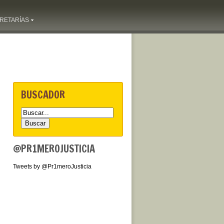
RETARÍAS
BUSCADOR
@PR1MEROJUSTICIA
Tweets by @Pr1meroJusticia