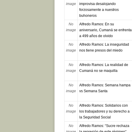
image
improvisa desalojando
forzosamente a nuestros
buhoneros
No
Alfredo Ramos: En su
image
aniversario, Cumaná se enfrenta
a 499 años de olvido
No
Alfredo Ramos: La inseguridad
image
nos tiene presos del miedo
No
Alfredo Ramos: La realidad de
image
Cumaná no se maquilla
No
Alfredo Ramos: Semana hampa
image
vs Semana Santa
No
Alfredo Ramos: Solidarios con
image
los trabajadores y su derecho a
la Seguridad Social
No
Alfredo Ramos: “Sucre rechaza
image
la represión de este régimen”