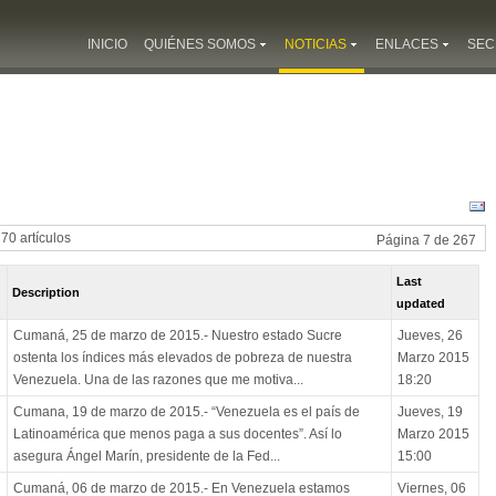
INICIO
QUIÉNES SOMOS
NOTICIAS
ENLACES
SEC
 70 artículos
Página 7 de 267
Last
Description
updated
Cumaná, 25 de marzo de 2015.- Nuestro estado Sucre
Jueves, 26
ostenta los índices más elevados de pobreza de nuestra
Marzo 2015
Venezuela. Una de las razones que me motiva...
18:20
Cumana, 19 de marzo de 2015.- “Venezuela es el país de
Jueves, 19
Latinoamérica que menos paga a sus docentes”. Así lo
Marzo 2015
asegura Ángel Marín, presidente de la Fed...
15:00
Cumaná, 06 de marzo de 2015.- En Venezuela estamos
Viernes, 06