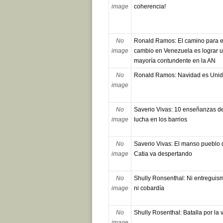
image
coherencia!
No
Ronald Ramos: El camino para e
image
cambio en Venezuela es lograr 
mayoría contundente en la AN
No
Ronald Ramos: Navidad es Uni
image
No
Saverio Vivas: 10 enseñanzas de
image
lucha en los barrios
No
Saverio Vivas: El manso pueblo 
image
Catia va despertando
No
Shully Ronsenthal: Ni entreguis
image
ni cobardía
No
Shully Rosenthal: Batalla por la 
image