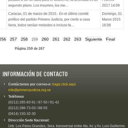
segundo plano. Los insumos, los me...
2017 14:09
Caracas, 01 de marzo de 2015.- En el último comité
Domingo, 01
político del partido Primero Justicia, por cierto a casa
Marzo 2015
llena, todos venían molestos e incluso te...
16:06
256
257
258
260
261
262
263
Siguiente
Final
259
Página 259 de 267
INFORMACIÓN DE CONTACTO
Contáctenos por correo-e:
haga click aquí
info@primerojusticia.org.ve
Teléfonos
(0212) 285-83-91 / 87-50 / 91-42
(0212) 286-73-03 / 88-55
(0414) 150-32-30
Dirección Sede Nacional:
Urb. Los Palos Grandes, 3era. transversal entre 4ta. Av. y Av. Luis Guillermo