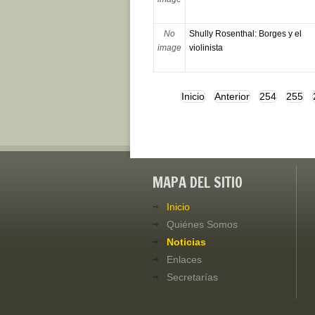
No
Shully Rosenthal: Borges y el
image
violinista
Inicio
Anterior
254
255
MAPA DEL SITIO
Inicio
Quiénes Somos
Noticias
Enlaces
Secretarías