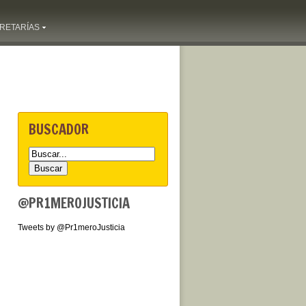
RETARÍAS
BUSCADOR
@PR1MEROJUSTICIA
Tweets by @Pr1meroJusticia