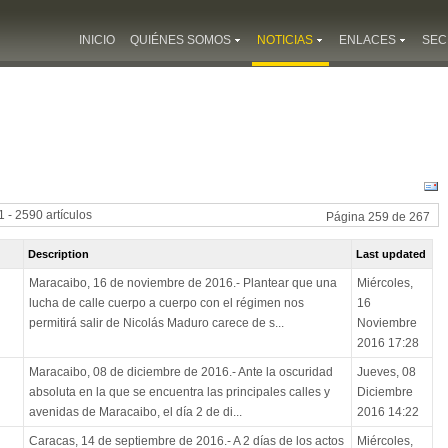
INICIO
QUIÉNES SOMOS
NOTICIAS
ENLACES
SEC
 - 2590 artículos
Página 259 de 267
Description
Last updated
Maracaibo, 16 de noviembre de 2016.- Plantear que una
Miércoles,
lucha de calle cuerpo a cuerpo con el régimen nos
16
permitirá salir de Nicolás Maduro carece de s...
Noviembre
2016 17:28
Maracaibo, 08 de diciembre de 2016.- Ante la oscuridad
Jueves, 08
absoluta en la que se encuentra las principales calles y
Diciembre
avenidas de Maracaibo, el día 2 de di...
2016 14:22
Caracas, 14 de septiembre de 2016.- A 2 días de los actos
Miércoles,