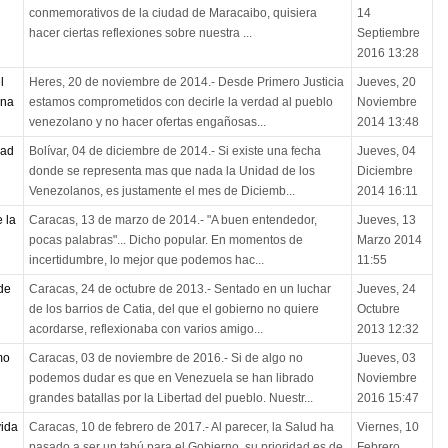
conmemorativos de la ciudad de Maracaibo, quisiera
14
hacer ciertas reflexiones sobre nuestra ...
Septiembre
2016 13:28
l
Heres, 20 de noviembre de 2014.- Desde Primero Justicia
Jueves, 20
una
estamos comprometidos con decirle la verdad al pueblo
Noviembre
venezolano y no hacer ofertas engañosas...
2014 13:48
dad
Bolívar, 04 de diciembre de 2014.- Si existe una fecha
Jueves, 04
donde se representa mas que nada la Unidad de los
Diciembre
Venezolanos, es justamente el mes de Diciemb...
2014 16:11
 la
Caracas, 13 de marzo de 2014.- "A buen entendedor,
Jueves, 13
pocas palabras"... Dicho popular. En momentos de
Marzo 2014
incertidumbre, lo mejor que podemos hac...
11:55
de
Caracas, 24 de octubre de 2013.- Sentado en un luchar
Jueves, 24
de los barrios de Catia, del que el gobierno no quiere
Octubre
acordarse, reflexionaba con varios amigo...
2013 12:32
mo
Caracas, 03 de noviembre de 2016.- Si de algo no
Jueves, 03
podemos dudar es que en Venezuela se han librado
Noviembre
grandes batallas por la Libertad del pueblo. Nuestr...
2016 15:47
vida
Caracas, 10 de febrero de 2017.- Al parecer, la Salud ha
Viernes, 10
pasado a ser un tabú para el Gobierno, su prioridad es de
Febrero