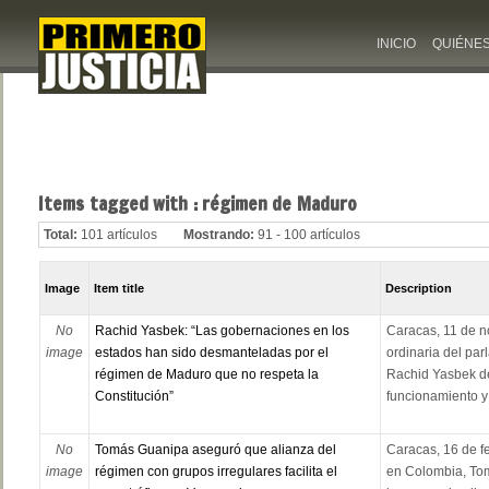
INICIO
QUIÉNE
Items tagged with : régimen de Maduro
Total:
101 artículos
Mostrando:
91 - 100 artículos
Image
Item title
Description
No
Rachid Yasbek: “Las gobernaciones en los
Caracas, 11 de n
image
estados han sido desmanteladas por el
ordinaria del par
régimen de Maduro que no respeta la
Rachid Yasbek deb
Constitución”
funcionamiento y 
No
Tomás Guanipa aseguró que alianza del
Caracas, 16 de f
image
régimen con grupos irregulares facilita el
en Colombia, To