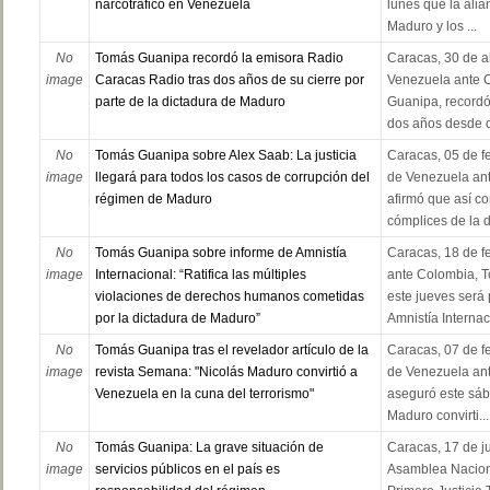
narcotráfico en Venezuela
lunes que la alia
Maduro y los ...
No
Tomás Guanipa recordó la emisora Radio
Caracas, 30 de a
image
Caracas Radio tras dos años de su cierre por
Venezuela ante 
parte de la dictadura de Maduro
Guanipa, recordó
dos años desde qu
No
Tomás Guanipa sobre Alex Saab: La justicia
Caracas, 05 de f
image
llegará para todos los casos de corrupción del
de Venezuela an
régimen de Maduro
afirmó que así c
cómplices de la di
No
Tomás Guanipa sobre informe de Amnistía
Caracas, 18 de f
image
Internacional: “Ratifica las múltiples
ante Colombia, 
violaciones de derechos humanos cometidas
este jueves será
por la dictadura de Maduro”
Amnistía Internaci
No
Tomás Guanipa tras el revelador artículo de la
Caracas, 07 de f
image
revista Semana: "Nicolás Maduro convirtió a
de Venezuela an
Venezuela en la cuna del terrorismo"
aseguró este sáb
Maduro convirti...
No
Tomás Guanipa: La grave situación de
Caracas, 17 de ju
image
servicios públicos en el país es
Asamblea Naciona