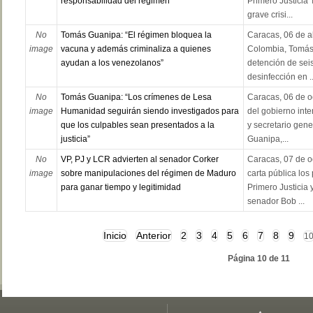
responsabilidad del régimen
Primero Justicia 
grave crisi...
No
Tomás Guanipa: “El régimen bloquea la
Caracas, 06 de a
image
vacuna y además criminaliza a quienes
Colombia, Tomás
ayudan a los venezolanos”
detención de sei
desinfección en ..
No
Tomás Guanipa: “Los crímenes de Lesa
Caracas, 06 de o
image
Humanidad seguirán siendo investigados para
del gobierno int
que los culpables sean presentados a la
y secretario gene
justicia”
Guanipa,...
No
VP, PJ y LCR advierten al senador Corker
Caracas, 07 de o
image
sobre manipulaciones del régimen de Maduro
carta pública los
para ganar tiempo y legitimidad
Primero Justicia 
senador Bob ...
Inicio
Anterior
2
3
4
5
6
7
8
9
1
Página 10 de 11