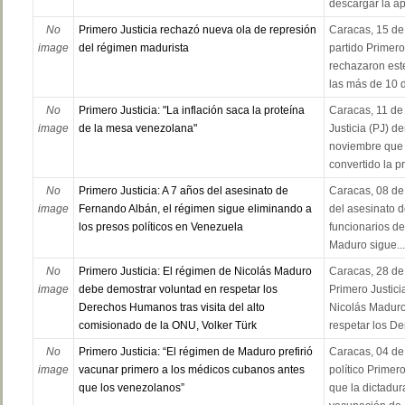
descargar la apl
No
Primero Justicia rechazó nueva ola de represión
Caracas, 15 de 
image
del régimen madurista
partido Primero
rechazaron est
las más de 10 d
No
Primero Justicia: "La inflación saca la proteína
Caracas, 11 de
image
de la mesa venezolana"
Justicia (PJ) d
noviembre que 
convertido la pr
No
Primero Justicia: A 7 años del asesinato de
Caracas, 08 de 
image
Fernando Albán, el régimen sigue eliminando a
del asesinato 
los presos políticos en Venezuela
funcionarios de
Maduro sigue...
No
Primero Justicia: El régimen de Nicolás Maduro
Caracas, 28 de 
image
debe demostrar voluntad en respetar los
Primero Justici
Derechos Humanos tras visita del alto
Nicolás Maduro
comisionado de la ONU, Volker Türk
respetar los D
No
Primero Justicia: “El régimen de Maduro prefirió
Caracas, 04 de 
image
vacunar primero a los médicos cubanos antes
político Primer
que los venezolanos”
que la dictadur