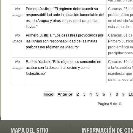
vacunación de..
No
Primero Justicia: “El régimen debe asumir su
Caracas, 26 de 
image
responsabilidad ante la situación lamentable del
problemática po
estado Aragua y otras zonas, producto de las
en el estado Ar
lluvias”
esta zona de...
No
Primero Justicia: “Los desastres provocados por
Caracas, 31 de 
image
las lluvias son responsabilidad de las malas
Primero Justici
políticas del régimen de Maduro”
problemática oc
precipitaciones 
No
Rachid Yasbek: "Este régimen se concentró en
Caracas, 10 de
image
acabar con la descentralización y con el
a la Asamblea 
federalismo"
manifestar que
sistema federal
Inicio
Anterior
2
3
4
5
6
7
8
1
9
Página 9 de 11
MAPA DEL SITIO
INFORMACIÓN DE CO