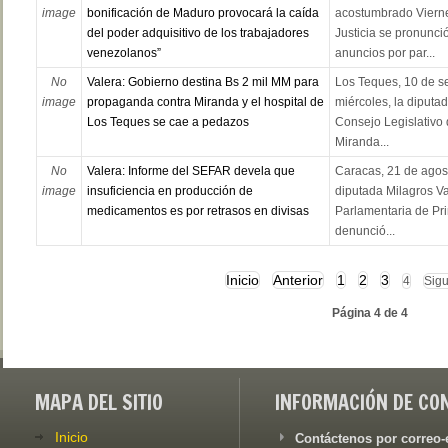
image
bonificación de Maduro provocará la caída
acostumbrado Viernes
del poder adquisitivo de los trabajadores
Justicia se pronunció
venezolanos”
anuncios por par...
No
Valera: Gobierno destina Bs 2 mil MM para
Los Teques, 10 de s
image
propaganda contra Miranda y el hospital de
miércoles, la diputa
Los Teques se cae a pedazos
Consejo Legislativo 
Miranda...
No
Valera: Informe del SEFAR devela que
Caracas, 21 de agost
image
insuficiencia en producción de
diputada Milagros Va
medicamentos es por retrasos en divisas
Parlamentaria de Pr
denunció...
Inicio
Anterior
1
2
3
4
Sigu
Página 4 de 4
MAPA DEL SITIO
INFORMACIÓN DE CO
Inicio
Contáctenos por correo-