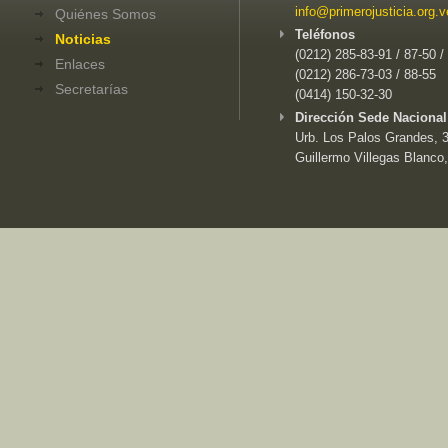
info@primerojusticia.org.v
Quiénes Somos
Teléfonos
Noticias
(0212) 285-83-91 / 87-50 /
Enlaces
(0212) 286-73-03 / 88-55
Secretarías
(0414) 150-32-30
Dirección Sede Nacional
Urb. Los Palos Grandes, 3e
Guillermo Villegas Blanco,