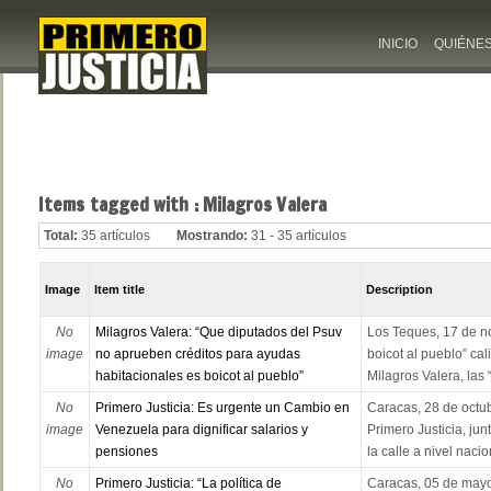
INICIO
QUIÉNE
Items tagged with : Milagros Valera
Total:
35 artículos
Mostrando:
31 - 35 artículos
Image
Item title
Description
No
Milagros Valera: “Que diputados del Psuv
Los Teques, 17 de n
image
no aprueben créditos para ayudas
boicot al pueblo” cal
habitacionales es boicot al pueblo”
Milagros Valera, las 
No
Primero Justicia: Es urgente un Cambio en
Caracas, 28 de octub
image
Venezuela para dignificar salarios y
Primero Justicia, jun
pensiones
la calle a nivel nacio
No
Primero Justicia: “La política de
Caracas, 05 de mayo