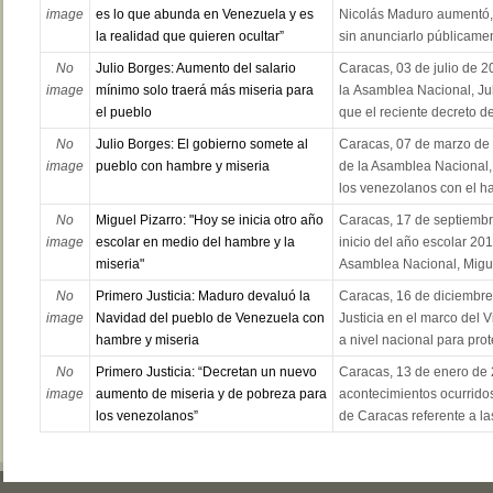
image
es lo que abunda en Venezuela y es
Nicolás Maduro aumentó, 
la realidad que quieren ocultar”
sin anunciarlo públicament
No
Julio Borges: Aumento del salario
Caracas, 03 de julio de 2
image
mínimo solo traerá más miseria para
la Asamblea Nacional, Jul
el pueblo
que el reciente decreto de
No
Julio Borges: El gobierno somete al
Caracas, 07 de marzo de 
image
pueblo con hambre y miseria
de la Asamblea Nacional, 
los venezolanos con el ha
No
Miguel Pizarro: "Hoy se inicia otro año
Caracas, 17 de septiembre
image
escolar en medio del hambre y la
inicio del año escolar 20
miseria"
Asamblea Nacional, Miguel
No
Primero Justicia: Maduro devaluó la
Caracas, 16 de diciembre 
image
Navidad del pueblo de Venezuela con
Justicia en el marco del Vi
hambre y miseria
a nivel nacional para prote
No
Primero Justicia: “Decretan un nuevo
Caracas, 13 de enero de 2
image
aumento de miseria y de pobreza para
acontecimientos ocurridos
los venezolanos”
de Caracas referente a las