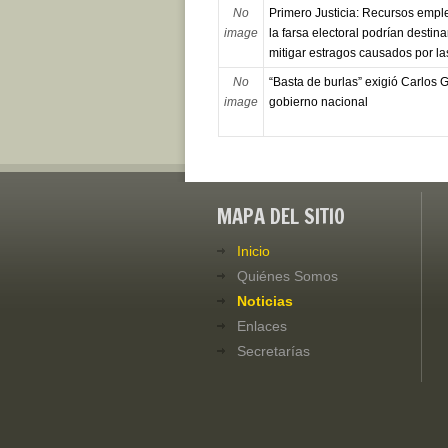
No
Primero Justicia: Recursos emp
image
la farsa electoral podrían destin
mitigar estragos causados por las
No
“Basta de burlas” exigió Carlos G
image
gobierno nacional
MAPA DEL SITIO
Inicio
Quiénes Somos
Noticias
Enlaces
Secretarías