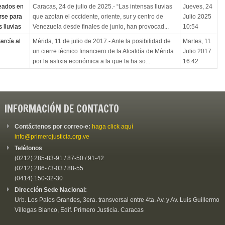
leados en
Caracas, 24 de julio de 2025.- “Las intensas lluvias
Jueves, 24
arse para
que azotan el occidente, oriente, sur y centro de
Julio 2025
 lluvias
Venezuela desde finales de junio, han provocad...
10:54
arcía al
Mérida, 11 de julio de 2017.- Ante la posibilidad de
Martes, 11
un cierre técnico financiero de la Alcaldía de Mérida
Julio 2017
por la asfixia económica a la que la ha so...
16:42
INFORMACIÓN DE CONTACTO
Contáctenos por correo-e:
haga click aquí
info@primerojusticia.org.ve
Teléfonos
(0212) 285-83-91 / 87-50 / 91-42
(0212) 286-73-03 / 88-55
(0414) 150-32-30
Dirección Sede Nacional:
Urb. Los Palos Grandes, 3era. transversal entre 4ta. Av. y Av. Luis Guillermo
Villegas Blanco, Edif. Primero Justicia. Caracas