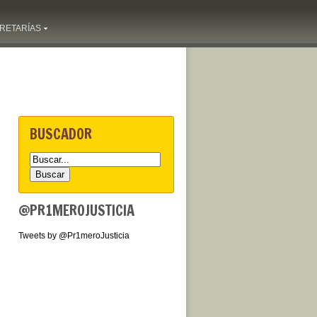
RETARÍAS
BUSCADOR
@PR1MEROJUSTICIA
Tweets by @Pr1meroJusticia