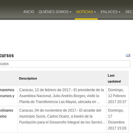
INICIO
QUIÉNES SOMOS
NOTICIAS
ENLACES
SEC
cursos
ículos
Last
Description
updated
ionaremos
Caracas, 12 de febrero de 2017.- El presidente de la
Domingo,
ecursos y
Asamblea Nacional, Julio Andrés Borges, visitó la
12 Febrero
Planta de Transferencia Las Mayas, ubicada en ...
2017 20:37
olívares
Caracas, 04 de noviembre de 2017.- El alcalde del
Domingo,
rios
municipio Sucre, Carlos Ocariz, a través de la
17
Fundación para el Desarrollo Integral de los Servici...
Diciembre
2017 15:03