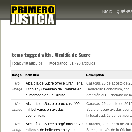
INICIO
QUIÉNE
Items tagged with : Alcaldía de Sucre
Total:
748 artículos
Mostrando:
81 - 90 artículos
Image
Item title
Description
No
Alcaldía de Sucre ofrece Gran Feria
Caracas, 25 de agosto de 20
image
Escolar y Operativo de Trámites en
Desarrollo Económico, conju
el mercado de La Urbina
Atención al Ciudadano de la 
No
Alcaldía de Sucre otorgó casi 400
Caracas, 29 de julio de 2015
image
mil bolívares en ayudas
Sucre entregó ayudas econó
económicas
la localidad. 15 de los aportes
No
Alcaldía de Sucre otorgó más de 20
Caracas, 3 de enero de 2016
image
millones de bolívares en ayudas
Sucre, a través de la Oficin