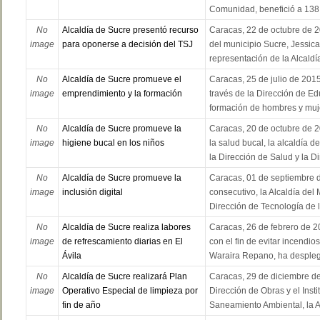
Comunidad, benefició a 138 
No
Alcaldía de Sucre presentó recurso
Caracas, 22 de octubre de 2
image
para oponerse a decisión del TSJ
del municipio Sucre, Jessic
representación de la Alcaldía,
No
Alcaldía de Sucre promueve el
Caracas, 25 de julio de 2015
image
emprendimiento y la formación
través de la Dirección de E
formación de hombres y mujer
No
Alcaldía de Sucre promueve la
Caracas, 20 de octubre de 2
image
higiene bucal en los niños
la salud bucal, la alcaldía d
la Dirección de Salud y la Dir
No
Alcaldía de Sucre promueve la
Caracas, 01 de septiembre 
image
inclusión digital
consecutivo, la Alcaldía del 
Dirección de Tecnología de la
No
Alcaldía de Sucre realiza labores
Caracas, 26 de febrero de 20
image
de refrescamiento diarias en El
con el fin de evitar incendi
Ávila
Waraira Repano, ha desplega
No
Alcaldía de Sucre realizará Plan
Caracas, 29 de diciembre de
image
Operativo Especial de limpieza por
Dirección de Obras y el Insti
fin de año
Saneamiento Ambiental, la Al