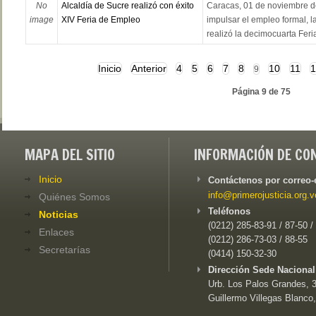
No
Alcaldía de Sucre realizó con éxito
Caracas, 01 de noviembre de
image
XIV Feria de Empleo
impulsar el empleo formal, l
realizó la decimocuarta Feri
Inicio
Anterior
4
5
6
7
8
10
11
1
9
Página 9 de 75
MAPA DEL SITIO
INFORMACIÓN DE CO
Inicio
Contáctenos por correo-
info@primerojusticia.org.v
Quiénes Somos
Teléfonos
Noticias
(0212) 285-83-91 / 87-50 /
Enlaces
(0212) 286-73-03 / 88-55
Secretarías
(0414) 150-32-30
Dirección Sede Nacional
Urb. Los Palos Grandes, 3e
Guillermo Villegas Blanco,