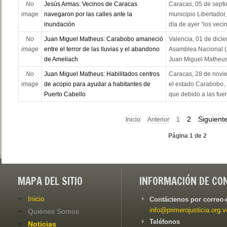
No
Jesús Armas: Vecinos de Caracas
Caracas, 05 de septi
image
navegaron por las calles ante la
municipio Libertador
inundación
día de ayer “los veci
No
Juan Miguel Matheus: Carabobo amaneció
Valencia, 01 de dicie
image
entre el terror de las lluvias y el abandono
Asamblea Nacional (
de Ameliach
Juan Miguel Matheus, 
No
Juan Miguel Matheus: Habilitados centros
Caracas, 28 de novie
image
de acopio para ayudar a habitantes de
el estado Carabobo,
Puerto Cabello
que debido a las fuer
2
Siguient
Inicio
Anterior
1
Página 1 de 2
MAPA DEL SITIO
INFORMACIÓN DE CO
Inicio
Contáctenos por correo-
info@primerojusticia.org.v
Quiénes Somos
Teléfonos
Noticias