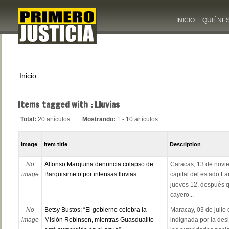
INICIO
QUIÉNE
Inicio
Items tagged with : Lluvias
Total:
20 artículos
Mostrando:
1 - 10 artículos
Image
Item title
Description
No
Alfonso Marquina denuncia colapso de
Caracas, 13 de novi
image
Barquisimeto por intensas lluvias
capital del estado La
jueves 12, después 
cayero...
No
Betsy Bustos: “El gobierno celebra la
Maracay, 03 de julio
image
Misión Robinson, mientras Guasdualito
indignada por la desi