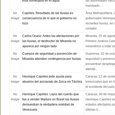
está sumergida en el agua”
las autoridades naci
manejado ...
No
Capriles: Resultado de las lluvias es
Área Metropolitana, 2
image
consecuencia de lo que el gobierno no
gobernador Henrique 
hizo
recientes lluvias, en
contabil...
No
Carlos Ocariz: Antes las afectaciones por
Miranda, 25 de agost
image
las lluvias, el destructor de Miranda no
Primero Justicia Carl
aparece por ningún lado
mirandinos a estar at
No
Cuerpos de seguridad y prevención de
Guarenas, 02 de oct
image
Miranda atienden contingencia por lluvias
seguridad y prevenci
encuentran desplegad
atende...
No
Henrique Capriles pide ayuda para
Caracas, 12 de novie
image
abuelos del ancianato de Zorca en Táchira
torrenciales que en l
el occidente del país
No
Henrique Capriles: Lejos del cuento que
Caracas, 30 de mayo
image
fue a vender Maduro en Brasil las lluvias
Henrique Capriles ex
demuestran la verdadera realidad de
estados afectados por
Venezuela
últimas h...