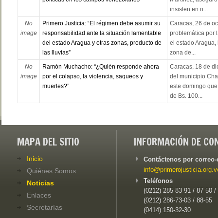
insisten en n...
No
Primero Justicia: “El régimen debe asumir su
Caracas, 26 de oc
image
responsabilidad ante la situación lamentable
problemática por l
del estado Aragua y otras zonas, producto de
el estado Aragua, 
las lluvias”
zona de...
No
Ramón Muchacho: “¿Quién responde ahora
Caracas, 18 de di
image
por el colapso, la violencia, saqueos y
del municipio Ch
muertes?”
este domingo que l
de Bs. 100...
MAPA DEL SITIO
INFORMACIÓN DE CO
Inicio
Contáctenos por correo-
info@primerojusticia.org.v
Quiénes Somos
Teléfonos
Noticias
(0212) 285-83-91 / 87-50 /
Enlaces
(0212) 286-73-03 / 88-55
Secretarías
(0414) 150-32-30