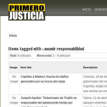
INICIO
QUIÉNE
Inicio
Items tagged with : asumir responsabilidad
Total:
9 artículos
Mostrando:
1 - 9 artículos
Image
Item title
Description
No
Capriles a Maduro: Asuma los daños
Caracas, 18 de di
image
generados por su locura del canje
gobernador del e
Capriles, exigió a
que asuma las con
No
Joaquín Aguilar: “Gobernador de Trujillo es
Valera, 11 de abri
image
responsable del adolescente herido por
ataques violentos 