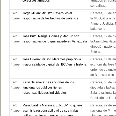
colectivos armados”
armados en contra
se realiza...
No
Jorge Millán: Ministro Reverol es el
Caracas, 08 de ab
image
responsable de los hechos de violencia
la MUD, el jefe de
Primero Justicia, J
balance ...
No
José Brito: Rangel Gómez y Maduro son
Caracas, 19 de di
image
responsables de lo que sucede en Venezuela
la Asamblea Nacio
dirección nacional
Brito, s...
No
José Guerra: Nelson Merentes propició la
Caracas, 11 de ma
image
mayor salida de capital del BCV en la historia
economista José G
orden de detención
de Banesco este ju
No
Karin Salanova: Las acciones de los
Caracas, 08 de jun
image
funcionarios públicos tienen
diputada a la Asa
responsabilidades individuales
Salanova, junto la
Comisión de Famil
No
María Beatriz Martínez: El PSUV no quiere
Caracas, 22 de se
image
asumir la responsabilidad de sus malas
nacional de Primer
políticas en los campos venezolanos
Martínez, aseguró