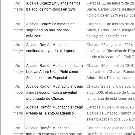
No
Alcalde Ocariz: En 5 años hemos
Caracas, 11 de febrero de 201
image
bajado los homicidios en 32%
Sucre, Carlos Ocariz, destac
homicidios en 32% en su local
No
Alcalde Ocariz: En materia de
Caracas, 11 de febrero de 201
image
seguridad no hay "salidas
Sucre, Carlos Ocariz, asegur
mágicas"
no hay "salidas mágicas"...
No
Alcalde Ramón Muchacho
Chacao, 23 de julio de 2014.-
image
continúa apoyando al deporte
través de la Dirección de Dep
aporte a la Asociación Civil Cl
No
Alcalde Ramón Muchacho declara
Chacao, 30 de abril de 2014.
image
bulevar Arturo Uslar Pietri como
el alcalde de Chacao, Ramón
Zona de Interés Especial
Arturo Uslar Pietri, epicentro d
No
Alcalde Ramón Muchacho entregó
Chacao, 28 de julio de 2014.
image
ayudas económicas a juventud
3.624.000, el alcalde de Ch
prolongada de Chacao
la mañana de este lunes en la
No
Alcalde Ramón Muchacho entregó
Caracas, 03 de julio de 2015.-
image
Premio al Talento Académico
alcalde de Chacao, Ramón Mu
Talento Académico a 555 alum
No
Alcalde Ramón Muchacho
Caracas, 10 de julio de 2015.-
image
inauguró cancha Chacao nos une
Ramón Muchacho inauguró la