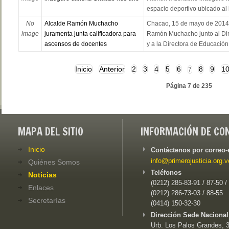
espacio deportivo ubicado al l
No
Alcalde Ramón Muchacho
Chacao, 15 de mayo de 2014.
image
juramenta junta calificadora para
Ramón Muchacho junto al Dir
ascensos de docentes
y a la Directora de Educación
Inicio
Anterior
2
3
4
5
6
8
9
1
7
Página 7 de 235
MAPA DEL SITIO
INFORMACIÓN DE CO
Inicio
Contáctenos por correo-
info@primerojusticia.org.v
Quiénes Somos
Teléfonos
Noticias
(0212) 285-83-91 / 87-50 /
Enlaces
(0212) 286-73-03 / 88-55
Secretarías
(0414) 150-32-30
Dirección Sede Nacional
Urb. Los Palos Grandes, 3e