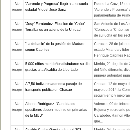
No
"Aprende y Progresa" llegó a la escuela
Puerto La Cruz, 15 de
image
estadal Miguel José Sanz
"Aprende y Progresa" q
parlamentaria de Primer
No
"Josy" Fernández: Elección de “Chúo”
San Antonio de Los Alt
image
Torralba es un acierto de la Unidad
“Conozco a ‘Chúo’, sé d
de su lucha en los sect
No
"La debacle" de la gestión de Maduro,
Caracas, 28 de julio d
image
según Capriles
estado Miranda y líder
Henrique Capriles Rado
No
5.000 niños merideños disfrutaron su día
Mérida, 21 de julio de
image
gracias a la Alcaldía de Libertador
del Niño diferente, div
primera autoridad munic
No
A 7,50 bolívares aumenta pasaje de
Chacao, 12 de mayo de 
image
transporte público en Chacao
mayo de 2014, la Comi
seguimiento y mejorami
No
Alberto Rodríguez: “Candidatos
Valencia, 09 de febrer
image
opositores deben medirse en primarias
Bejuma y secretario pol
de la MUD”
Carabobo, Ramón Albe
que...
No
Alcalde Carlos García adjudicó 203
Mérida, 04 de marzo d