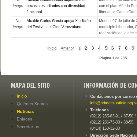
image
becas a estudiantes con diversidad
con el plan Mérida Pro
funcional
libertador, Carlos Garc
No
Alcalde Carlos García apoya X edición
Mérida, 07 de julio de 
image
del Festival del Cine Venezolano
municipio Libertador, C
realización de la décim
2
3
4
5
6
7
8
9
Inicio
Anterior
1
Página 1 de 235
MAPA DEL SITIO
INFORMACIÓN DE CO
Inicio
Contáctenos por correo-
info@primerojusticia.org.v
Quiénes Somos
Teléfonos
Noticias
(0212) 285-83-91 / 87-50 /
Enlaces
(0212) 286-73-03 / 88-55
Secretarías
(0414) 150-32-30
Dirección Sede Nacional