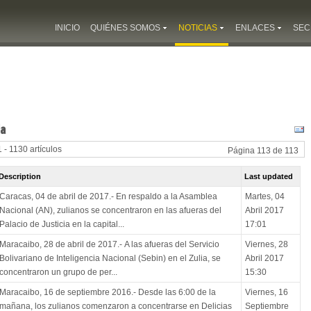
INICIO
QUIÉNES SOMOS
NOTICIAS
ENLACES
SEC
ia
 - 1130 artículos
Página 113 de 113
Description
Last updated
Caracas, 04 de abril de 2017.- En respaldo a la Asamblea
Martes, 04
Nacional (AN), zulianos se concentraron en las afueras del
Abril 2017
Palacio de Justicia en la capital...
17:01
Maracaibo, 28 de abril de 2017.- A las afueras del Servicio
Viernes, 28
Bolivariano de Inteligencia Nacional (Sebin) en el Zulia, se
Abril 2017
concentraron un grupo de per...
15:30
Maracaibo, 16 de septiembre 2016.- Desde las 6:00 de la
Viernes, 16
mañana, los zulianos comenzaron a concentrarse en Delicias
Septiembre