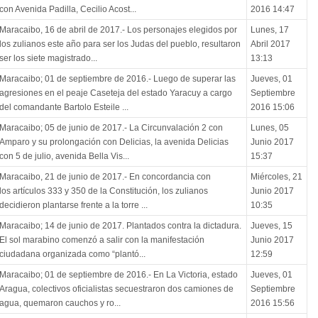
con Avenida Padilla, Cecilio Acost...
2016 14:47
Maracaibo, 16 de abril de 2017.- Los personajes elegidos por
Lunes, 17
los zulianos este año para ser los Judas del pueblo, resultaron
Abril 2017
ser los siete magistrado...
13:13
Maracaibo; 01 de septiembre de 2016.- Luego de superar las
Jueves, 01
agresiones en el peaje Caseteja del estado Yaracuy a cargo
Septiembre
del comandante Bartolo Esteile ...
2016 15:06
Maracaibo; 05 de junio de 2017.- La Circunvalación 2 con
Lunes, 05
Amparo y su prolongación con Delicias, la avenida Delicias
Junio 2017
con 5 de julio, avenida Bella Vis...
15:37
Maracaibo, 21 de junio de 2017.- En concordancia con
Miércoles, 21
los artículos 333 y 350 de la Constitución, los zulianos
Junio 2017
decidieron plantarse frente a la torre ...
10:35
Maracaibo; 14 de junio de 2017. Plantados contra la dictadura.
Jueves, 15
El sol marabino comenzó a salir con la manifestación
Junio 2017
ciudadana organizada como “plantó...
12:59
Maracaibo; 01 de septiembre de 2016.- En La Victoria, estado
Jueves, 01
Aragua, colectivos oficialistas secuestraron dos camiones de
Septiembre
agua, quemaron cauchos y ro...
2016 15:56