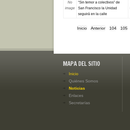
No
“Sin temor a colectivos” de
image
San Francisco la Unidad
seguirá en la calle
Inicio
Anterior
104
105
MAPA DEL SITIO
Inicio
Quiénes Somos
Noticias
Enlaces
Secretarías