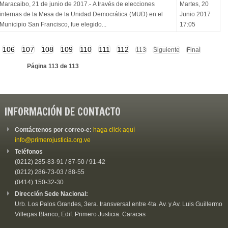
Maracaibo, 21 de junio de 2017.- A través de elecciones
Martes, 20
internas de la Mesa de la Unidad Democrática (MUD) en el
Junio 2017
Municipio San Francisco, fue elegido...
17:05
106
107
108
109
110
111
112
113
Siguiente
Final
Página 113 de 113
INFORMACIÓN DE CONTACTO
Contáctenos por correo-e:
haga click aquí
info@primerojusticia.org.ve
Teléfonos
(0212) 285-83-91 / 87-50 / 91-42
(0212) 286-73-03 / 88-55
(0414) 150-32-30
Dirección Sede Nacional:
Urb. Los Palos Grandes, 3era. transversal entre 4ta. Av. y Av. Luis Guillermo
Villegas Blanco, Edif. Primero Justicia. Caracas