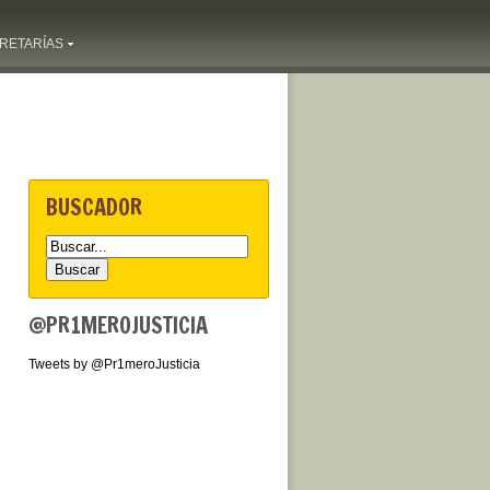
RETARÍAS
BUSCADOR
@PR1MEROJUSTICIA
Tweets by @Pr1meroJusticia