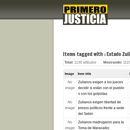
Items tagged with : Estado Zul
Total:
1130 artículos
Mostrando:
1121
Image
Item title
No
Zulianos exigen a los jueces
image
decidir si están con el pueblo
o con los golpistas
No
Zulianos exigen libertad de
image
presos políticos frente a sede
del Sebin
No
Zulianos madrugaron para la
image
Toma de Maracaibo