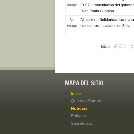
image
CLEZ juramentación del gobern
Juan Pablo Guanipa
No
Alimenta la Solidaridad cuenta c
image
comedores instalados en Zulia
Inicio
Anterior
1
MAPA DEL SITIO
Inicio
Quiénes Somos
Noticias
Enlaces
Secretarías