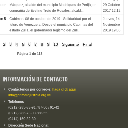
ador
Márquez, alcalde del municipio Machiques de Perijá, en
29 Octubre
compañía de Eveling Trejo de Rosales, alcald...
2017 12:12
on 5
Cabimas; 08 de octubre de 2019.- Solidaridad por el
Jueves, 14
futuro de Venezuela. Desde el municipio Cabimas del
Noviembre
estado Zulia, el gobernador legítimo del Zuli...
2019 19:06
2
3
4
5
6
7
8
9
10
Siguiente
Final
Página 1 de 113
INFORMACIÓN DE CONTACTO
Contáctenos por correo-e:
haga click aquí
info@primerojusticia.org.ve
Teléfonos
(0212) 285-83-91 / 87-50 / 91-42
(0212) 286-73-03 / 88-55
(0414) 150-32-30
Dirección Sede Nacional: