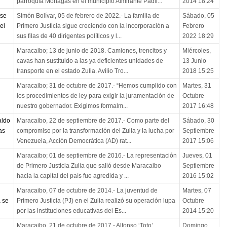
parroquia Monagas en el municipio Almirante Padil...
2014 18:24
 se
Simón Bolívar, 05 de febrero de 2022.- La familia de
Sábado, 05
el
Primero Justicia sigue creciendo con la incorporación a
Febrero
sus filas de 40 dirigentes políticos y l...
2022 18:29
Maracaibo; 13 de junio de 2018. Camiones, trencitos y
Miércoles,
cavas han sustituido a las ya deficientes unidades de
13 Junio
transporte en el estado Zulia. Avilio Tro...
2018 15:25
Maracaibo; 31 de octubre de 2017.- “Hemos cumplido con
Martes, 31
los procedimientos de ley para exigir la juramentación de
Octubre
nuestro gobernador. Exigimos formalm...
2017 16:48
aldo
Maracaibo, 22 de septiembre de 2017.- Como parte del
Sábado, 30
as
compromiso por la transformación del Zulia y la lucha por
Septiembre
Venezuela, Acción Democrática (AD) rat...
2017 15:06
Maracaibo; 01 de septiembre de 2016.- La representación
Jueves, 01
de Primero Justicia Zulia que salió desde Maracaibo
Septiembre
hacia la capital del país fue agredida y ...
2016 15:02
Maracaibo, 07 de octubre de 2014.- La juventud de
Martes, 07
a se
Primero Justicia (PJ) en el Zulia realizó su operación lupa
Octubre
por las instituciones educativas del Es...
2014 15:20
Maracaibo, 21 de octubre de 2017.- Alfonso ‘Toto’
Domingo,