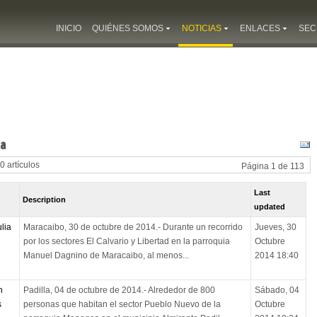
INICIO
QUIÉNES SOMOS
NOTICIAS
ENLACES
SEC
ia
10 artículos
Página 1 de 113
Last
Description
updated
lia
Maracaibo, 30 de octubre de 2014.- Durante un recorrido
Jueves, 30
por los sectores El Calvario y Libertad en la parroquia
Octubre
Manuel Dagnino de Maracaibo, al menos...
2014 18:40
n
Padilla, 04 de octubre de 2014.- Alrededor de 800
Sábado, 04
s
personas que habitan el sector Pueblo Nuevo de la
Octubre