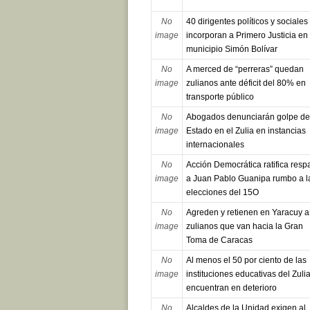
No
40 dirigentes políticos y sociales
image
incorporan a Primero Justicia en 
municipio Simón Bolívar
No
A merced de “perreras” quedan
image
zulianos ante déficit del 80% en
transporte público
No
Abogados denunciarán golpe de
image
Estado en el Zulia en instancias
internacionales
No
Acción Democrática ratifica resp
image
a Juan Pablo Guanipa rumbo a l
elecciones del 15O
No
Agreden y retienen en Yaracuy a
image
zulianos que van hacia la Gran
Toma de Caracas
No
Al menos el 50 por ciento de las
image
instituciones educativas del Zuli
encuentran en deterioro
No
Alcaldes de la Unidad exigen al