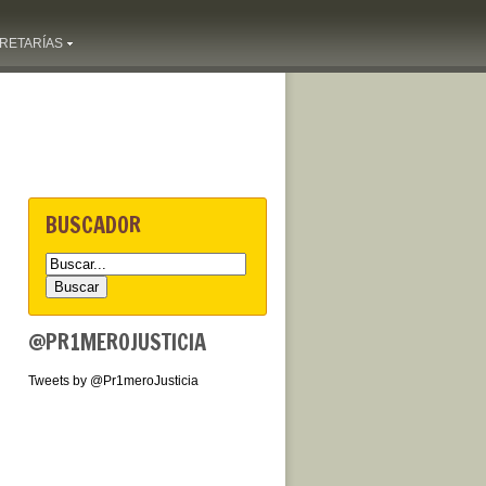
RETARÍAS
BUSCADOR
@PR1MEROJUSTICIA
Tweets by @Pr1meroJusticia