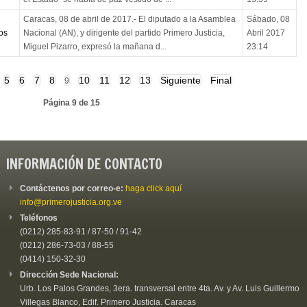
Caracas, 08 de abril de 2017.- El diputado a la Asamblea
Sábado, 08
os
Nacional (AN), y dirigente del partido Primero Justicia,
Abril 2017
Miguel Pizarro, expresó la mañana d...
23:14
5
6
7
8
10
11
12
13
Siguiente
Final
9
Página 9 de 15
INFORMACIÓN DE CONTACTO
Contáctenos por correo-e:
haga click aquí
info@primerojusticia.org.ve
Teléfonos
(0212) 285-83-91 / 87-50 / 91-42
(0212) 286-73-03 / 88-55
(0414) 150-32-30
Dirección Sede Nacional:
Urb. Los Palos Grandes, 3era. transversal entre 4ta. Av. y Av. Luis Guillermo
Villegas Blanco, Edif. Primero Justicia. Caracas