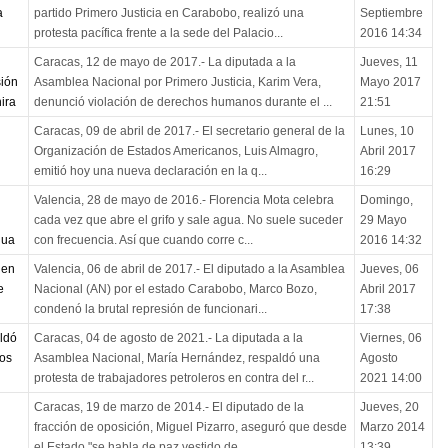
a
partido Primero Justicia en Carabobo, realizó una
Septiembre
protesta pacífica frente a la sede del Palacio...
2016 14:34
Caracas, 12 de mayo de 2017.- La diputada a la
Jueves, 11
sión
Asamblea Nacional por Primero Justicia, Karim Vera,
Mayo 2017
ira
denunció violación de derechos humanos durante el ...
21:51
Caracas, 09 de abril de 2017.- El secretario general de la
Lunes, 10
Organización de Estados Americanos, Luis Almagro,
Abril 2017
emitió hoy una nueva declaración en la q...
16:29
Valencia, 28 de mayo de 2016.- Florencia Mota celebra
Domingo,
cada vez que abre el grifo y sale agua. No suele suceder
29 Mayo
gua
con frecuencia. Así que cuando corre c...
2016 14:32
 en
Valencia, 06 de abril de 2017.- El diputado a la Asamblea
Jueves, 06
e
Nacional (AN) por el estado Carabobo, Marco Bozo,
Abril 2017
condenó la brutal represión de funcionari...
17:38
ldó
Caracas, 04 de agosto de 2021.- La diputada a la
Viernes, 06
ros
Asamblea Nacional, María Hernández, respaldó una
Agosto
protesta de trabajadores petroleros en contra del r...
2021 14:00
Caracas, 19 de marzo de 2014.- El diputado de la
Jueves, 20
fracción de oposición, Miguel Pizarro, aseguró que desde
Marzo 2014
el Estado "se habla de paz vestido de ...
13:39