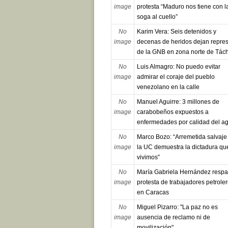
image
protesta “Maduro nos tiene con l
soga al cuello”
No
Karim Vera: Seis detenidos y
image
decenas de heridos dejan repre
de la GNB en zona norte de Tách
No
Luis Almagro: No puedo evitar
image
admirar el coraje del pueblo
venezolano en la calle
No
Manuel Aguirre: 3 millones de
image
carabobeños expuestos a
enfermedades por calidad del a
No
Marco Bozo: “Arremetida salvaje
image
la UC demuestra la dictadura qu
vivimos”
No
María Gabriela Hernández respa
image
protesta de trabajadores petrole
en Caracas
No
Miguel Pizarro: "La paz no es
image
ausencia de reclamo ni de
movilización"