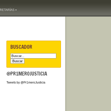
RETARÍAS
BUSCADOR
@PR1MEROJUSTICIA
Tweets by @Pr1meroJusticia