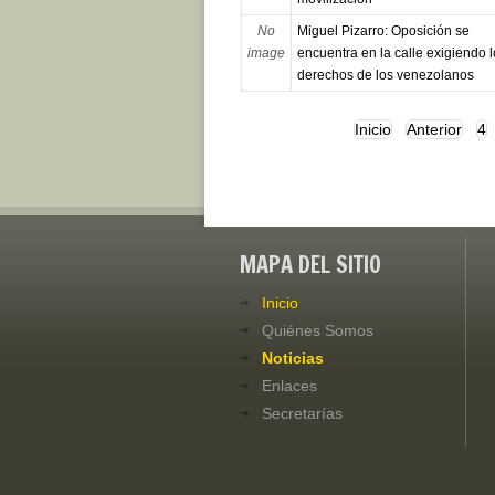
No
Miguel Pizarro: Oposición se
image
encuentra en la calle exigiendo l
derechos de los venezolanos
Inicio
Anterior
4
MAPA DEL SITIO
Inicio
Quiénes Somos
Noticias
Enlaces
Secretarías