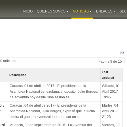
INICIO
QUIÉNES SOMOS
NOTICIAS
ENLACES
SEC
90 artículos
Página 9 de 15
Last
Description
updated
Caracas, 01 de abril de 2017.- El presidente de la
Sábado, 01
Asamblea Nacional venezolana, el opositor Julio Borges,
Abril 2017
ha advertido hoy desde "una sesión es...
19:45
o y
Caracas, 04 de abril de 2017.- El presidente de la
Martes, 04
”
Asamblea Nacional, Julio Borges, expresó que la lucha
Abril 2017
contra el gobierno venezolano debe ser en to...
21:23
lizó
Valencia, 30 de septiembre de 2016.- La juventud del
Viernes, 30