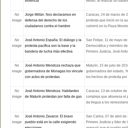
violencia
Millán, al realizar un balanc
No
Jorge Millán: Nos declaramos en
Caracas, 24 de marzo de 20
image
defensa del derecho de los
protesta que inició en la a
ciudadanos contra el hambre
culminó en la Plaza Morelos
No
José Antonio España: El diálogo y la
San Felipe, 11 de mayo de 
image
protesta pacífica son la base y la
Democrática y miembro de 
bandera de lucha más efectiva
Primero Justicia, José Anto
No
José Antonio Mendoza rechaza que
Maturín, 15 de julio de 20
image
gobernadora de Monagas los vincule
gobernadora del estado, Ye
con actos de protestas
los hechos de protesta por
No
José Antonio Mendoza: Habitantes
Caracas, 13 de octubre de 
image
de Maturín protestan por falta de gas
compleja que atraviesa el 
da tregua a los venezolano
No
José Antonio Zavarce: El bravo
San Carlos, 07 de abril de 
image
pueblo está en la calle exigiendo
Primero Justicia y líder de
elecciones
aseguró que el pueblo está 