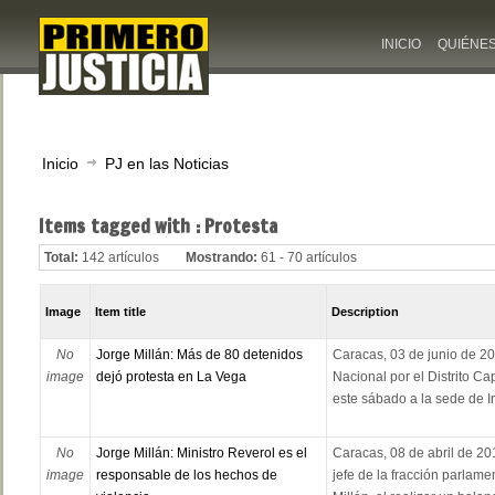
INICIO
QUIÉNE
Inicio
PJ en las Noticias
Items tagged with : Protesta
Total:
142 artículos
Mostrando:
61 - 70 artículos
Image
Item title
Description
No
Jorge Millán: Más de 80 detenidos
Caracas, 03 de junio de 20
image
dejó protesta en La Vega
Nacional por el Distrito Cap
este sábado a la sede de Int
No
Jorge Millán: Ministro Reverol es el
Caracas, 08 de abril de 2
image
responsable de los hechos de
jefe de la fracción parlame