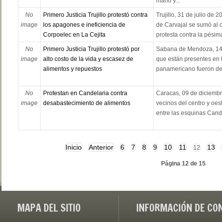
mano y...
No
Primero Justicia Trujillo protestó contra
Trujillo, 31 de julio de 
image
los apagones e ineficiencia de
de Carvajal se sumó al 
Corpoelec en La Cejita
protesta contra la pésima
No
Primero Justicia Trujillo protestó por
Sabana de Mendoza, 14 
image
alto costo de la vida y escasez de
que están presentes en 
alimentos y repuestos
panamericano fueron den
No
Protestan en Candelaria contra
Caracas, 09 de diciembr
image
desabastecimiento de alimentos
vecinos del centro y oe
entre las esquinas Candil
Inicio
Anterior
6
7
8
9
10
11
13
12
Página 12 de 15
MAPA DEL SITIO
INFORMACIÓN DE CO