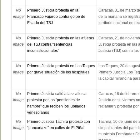
No
Primero Justicia protesta en la
Caracas, 31 de marzo de
image
Francisco Fajardo contra golpe de
de la mañana se registr
Estado del TSJ
territorio nacional en rec
No
Primero Justicia protesta en las afueras
Caracas, 21 de noviembr
image
del TSJ contra “sentencias
Justicia protesta en las
inconstitucionales”
Justicia (TSJ) contra las 
No
Primero Justicia protestó en Los Teques
Los Teques, 20 de agost
image
por grave situación de los hospitales
Primero Justicia Los Teq
la capital mirandina para 
No
Primero Justicia salió a las calles a
Caracas, 18 de febrero d
image
protestar por las “pensiones de
Justicia en su viernes am
hambre” que reciben los jubilados
reclamar y protestar por 
venezolanos
No
Primero Justicia Táchira protestó con
Táchira, 10 de junio de
image
“pancartazo” en calles de El Piñal
simpatizantes del partid
municipio Fernández Feo