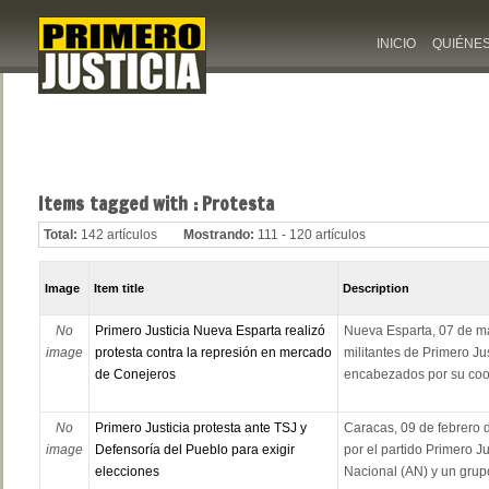
INICIO
QUIÉNE
Items tagged with : Protesta
Total:
142 artículos
Mostrando:
111 - 120 artículos
Image
Item title
Description
No
Primero Justicia Nueva Esparta realizó
Nueva Esparta, 07 de ma
image
protesta contra la represión en mercado
militantes de Primero Ju
de Conejeros
encabezados por su coor
No
Primero Justicia protesta ante TSJ y
Caracas, 09 de febrero 
image
Defensoría del Pueblo para exigir
por el partido Primero J
elecciones
Nacional (AN) y un grupo