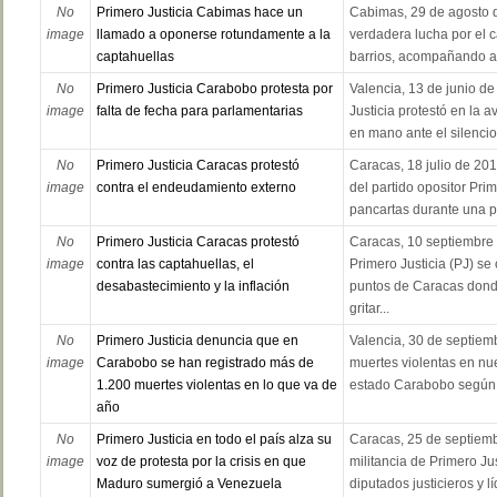
No
Primero Justicia Cabimas hace un
Cabimas, 29 de agosto d
image
llamado a oponerse rotundamente a la
verdadera lucha por el c
captahuellas
barrios, acompañando al 
No
Primero Justicia Carabobo protesta por
Valencia, 13 de junio de
image
falta de fecha para parlamentarias
Justicia protestó en la
en mano ante el silencio 
No
Primero Justicia Caracas protestó
Caracas, 18 julio de 20
image
contra el endeudamiento externo
del partido opositor Prim
pancartas durante una pr
No
Primero Justicia Caracas protestó
Caracas, 10 septiembre 
image
contra las captahuellas, el
Primero Justicia (PJ) se
desabastecimiento y la inflación
puntos de Caracas dond
gritar...
No
Primero Justicia denuncia que en
Valencia, 30 de septiem
image
Carabobo se han registrado más de
muertes violentas en nu
1.200 muertes violentas en lo que va de
estado Carabobo según d
año
No
Primero Justicia en todo el país alza su
Caracas, 25 de septiemb
image
voz de protesta por la crisis en que
militancia de Primero J
Maduro sumergió a Venezuela
diputados justicieros y l