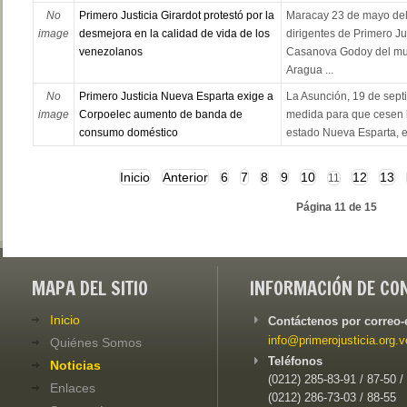
No
Primero Justicia Girardot protestó por la
Maracay 23 de mayo del 
image
desmejora en la calidad de vida de los
dirigentes de Primero Ju
venezolanos
Casanova Godoy del muni
Aragua ...
No
Primero Justicia Nueva Esparta exige a
La Asunción, 19 de sep
image
Corpoelec aumento de banda de
medida para que cesen 
consumo doméstico
estado Nueva Esparta, el 
Inicio
Anterior
6
7
8
9
10
12
13
11
Página 11 de 15
MAPA DEL SITIO
INFORMACIÓN DE CO
Inicio
Contáctenos por correo-
info@primerojusticia.org.v
Quiénes Somos
Teléfonos
Noticias
(0212) 285-83-91 / 87-50 /
Enlaces
(0212) 286-73-03 / 88-55