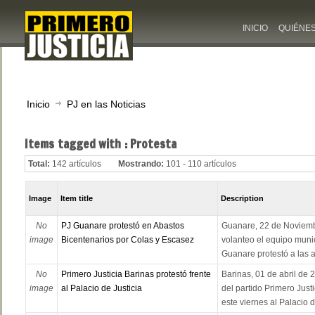
INICIO
QUIÉNE
Inicio
PJ en las Noticias
Items tagged with : Protesta
Total:
142 artículos
Mostrando:
101 - 110 artículos
Image
Item title
Description
No
PJ Guanare protestó en Abastos
Guanare, 22 de Noviemb
image
Bicentenarios por Colas y Escasez
volanteo el equipo munic
Guanare protestó a las a
No
Primero Justicia Barinas protestó frente
Barinas, 01 de abril de 2
image
al Palacio de Justicia
del partido Primero Justi
este viernes al Palacio de