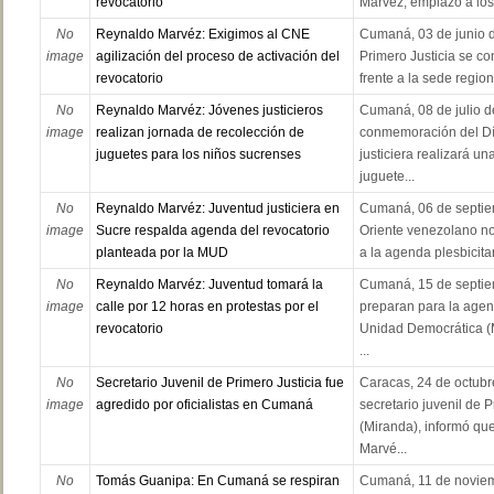
revocatorio"
Marvéz, emplazó a los
No
Reynaldo Marvéz: Exigimos al CNE
Cumaná, 03 de junio d
image
agilización del proceso de activación del
Primero Justicia se co
revocatorio
frente a la sede regio
No
Reynaldo Marvéz: Jóvenes justicieros
Cumaná, 08 de julio d
image
realizan jornada de recolección de
conmemoración del Día
juguetes para los niños sucrenses
justiciera realizará u
juguete...
No
Reynaldo Marvéz: Juventud justiciera en
Cumaná, 06 de septie
image
Sucre respalda agenda del revocatorio
Oriente venezolano no
planteada por la MUD
a la agenda plesbicitar
No
Reynaldo Marvéz: Juventud tomará la
Cumaná, 15 de septie
image
calle por 12 horas en protestas por el
preparan para la agen
revocatorio
Unidad Democrática (
...
No
Secretario Juvenil de Primero Justicia fue
Caracas, 24 de octubr
image
agredido por oficialistas en Cumaná
secretario juvenil de 
(Miranda), informó q
Marvé...
No
Tomás Guanipa: En Cumaná se respiran
Cumaná, 11 de noviem