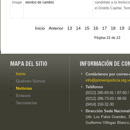
image
vientos de cambio
candidato a la reelec
el Distrito Capital, T
Inicio
Anterior
13
14
15
16
17
18
19
Página 22 de 22
MAPA DEL SITIO
INFORMACIÓN DE CO
Inicio
Contáctenos por correo-
info@primerojusticia.org.v
Quiénes Somos
Teléfonos
Noticias
(0212) 285-83-91 / 87-50 /
Enlaces
(0212) 286-73-03 / 88-55
Secretarías
(0414) 150-32-30
Dirección Sede Nacional
Urb. Los Palos Grandes, 3e
Guillermo Villegas Blanco,