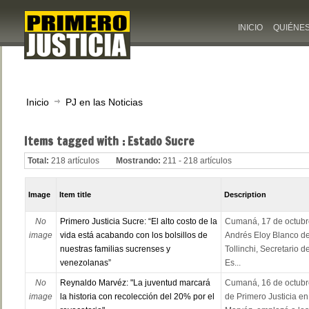
INICIO
QUIÉNE
Inicio
PJ en las Noticias
Items tagged with : Estado Sucre
Total:
218 artículos
Mostrando:
211 - 218 artículos
Image
Item title
Description
No
Primero Justicia Sucre: “El alto costo de la
Cumaná, 17 de octubr
image
vida está acabando con los bolsillos de
Andrés Eloy Blanco d
nuestras familias sucrenses y
Tollinchi, Secretario d
venezolanas”
Es...
No
Reynaldo Marvéz: "La juventud marcará
Cumaná, 16 de octubre 
image
la historia con recolección del 20% por el
de Primero Justicia e