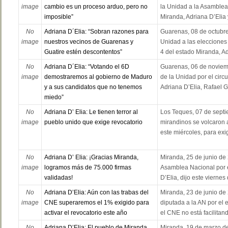
image
cambio es un proceso arduo, pero no
la Unidad a la Asamblea 
imposible”
Miranda, Adriana D’Elia 
No
Adriana D´Elia: “Sobran razones para
Guarenas, 08 de octubre
image
nuestros vecinos de Guarenas y
Unidad a las elecciones 
Guatire estén descontentos”
4 del estado Miranda, Adr
No
Adriana D´Elia: “Votando el 6D
Guarenas, 06 de noviem
image
demostraremos al gobierno de Maduro
de la Unidad por el circ
y a sus candidatos que no tenemos
Adriana D’Elia, Rafael 
miedo”
No
Adriana D’ Elia: Le tienen terror al
Los Teques, 07 de sept
image
pueblo unido que exige revocatorio
mirandinos se volcaron 
este miércoles, para exig
No
Adriana D’ Elia: ¡Gracias Miranda,​
Miranda, 25 de junio de 
image
logramos más de 75.000 firmas
Asamblea Nacional por e
validadas!
D’Elia, dijo este vierne
No
Adriana D’Elia: Aún con las trabas del
Miranda, 23 de junio de 
image
CNE superaremos el 1% exigido para
diputada a la AN por el
activar el revocatorio este año
el CNE no está facilitand
No
Adriana D’Elia: El pueblo de Miranda
Miranda, 19 de marzo de