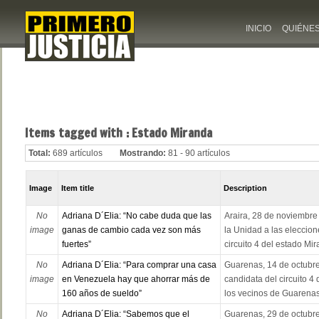
INICIO
QUIÉNE
Items tagged with : Estado Miranda
Total:
689 artículos
Mostrando:
81 - 90 artículos
Image
Item title
Description
No
Adriana D´Elia: “No cabe duda que las
Araira, 28 de noviembre
image
ganas de cambio cada vez son más
la Unidad a las eleccion
fuertes”
circuito 4 del estado Mir
No
Adriana D´Elia: “Para comprar una casa
Guarenas, 14 de octubre
image
en Venezuela hay que ahorrar más de
candidata del circuito 4 
160 años de sueldo”
los vecinos de Guarenas 
No
Adriana D´Elia: “Sabemos que el
Guarenas, 29 de octubre