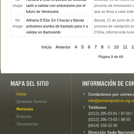
image
salió a validar con entusiasmo por el
proceso de renovación de
futuro de Venezuela
que se lleva a cabo este
No
Adriana D’Elia: En Chacao y Baruta
Baruta, 21 de junio de 2
image
activamos puntos de traslado para ir a
proceso de validación p
validar en Barlovento
D’Elia, informó este lune
Inicio
Anterior
4
5
6
7
8
10
11
1
9
Página 9 de 69
MAPA DEL SITIO
INFORMACIÓN DE CO
Inicio
Contáctenos por correo-
info@primerojusticia.org.v
Quiénes Somos
Teléfonos
Noticias
(0212) 285-83-91 / 87-50 /
Enlaces
(0212) 286-73-03 / 88-55
Secretarías
(0414) 150-32-30
Dirección Sede Nacional