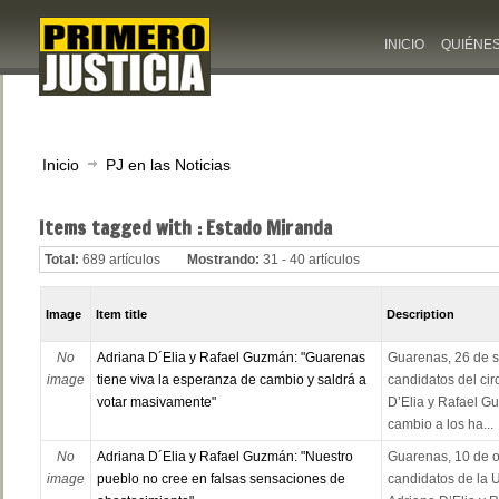
INICIO
QUIÉNE
Inicio
PJ en las Noticias
Items tagged with : Estado Miranda
Total:
689 artículos
Mostrando:
31 - 40 artículos
Image
Item title
Description
No
Adriana D´Elia y Rafael Guzmán: "Guarenas
Guarenas, 26 de s
image
tiene viva la esperanza de cambio y saldrá a
candidatos del cir
votar masivamente"
D’Elia y Rafael G
cambio a los ha...
No
Adriana D´Elia y Rafael Guzmán: "Nuestro
Guarenas, 10 de o
image
pueblo no cree en falsas sensaciones de
candidatos de la U