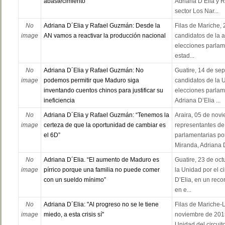
abastecimiento"
Adriana D’Elia y R
sector Los Nar...
No
Adriana D´Elia y Rafael Guzmán: Desde la
Filas de Mariche,
image
AN vamos a reactivar la producción nacional
candidatos de la a
elecciones parlame
estad...
No
Adriana D´Elia y Rafael Guzmán: No
Guatire, 14 de se
image
podemos permitir que Maduro siga
candidatos de la 
inventando cuentos chinos para justificar su
elecciones parlame
ineficiencia
Adriana D’Elia ...
No
Adriana D´Elia y Rafael Guzmán: “Tenemos la
Araira, 05 de nov
image
certeza de que la oportunidad de cambiar es
representantes de
el 6D”
parlamentarias por
Miranda, Adriana D’
No
Adriana D´Elia. “El aumento de Maduro es
Guatire, 23 de oct
image
pírrico porque una familia no puede comer
la Unidad por el c
con un sueldo mínimo”
D’Elia, en un reco
en e...
No
Adriana D´Elia: "Al progreso no se le tiene
Filas de Mariche-
image
miedo, a esta crisis sí"
noviembre de 2015
Unidad del circuit