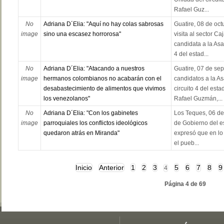
Rafael Guz...
No
Adriana D´Elia: "Aquí no hay colas sabrosas
Guatire, 08 de oc
image
sino una escasez horrorosa"
visita al sector C
candidata a la Asa
4 del estad...
No
Adriana D´Elia: "Atacando a nuestros
Guatire, 07 de se
image
hermanos colombianos no acabarán con el
candidatos a la A
desabastecimiento de alimentos que vivimos
circuito 4 del est
los venezolanos"
Rafael Guzmán,...
No
Adriana D´Elia: "Con los gabinetes
Los Teques, 06 de
image
parroquiales los conflictos ideológicos
de Gobierno del e
quedaron atrás en Miranda"
expresó que en lo
el pueb...
Inicio
Anterior
1
2
3
5
6
7
8
9
4
Página 4 de 69