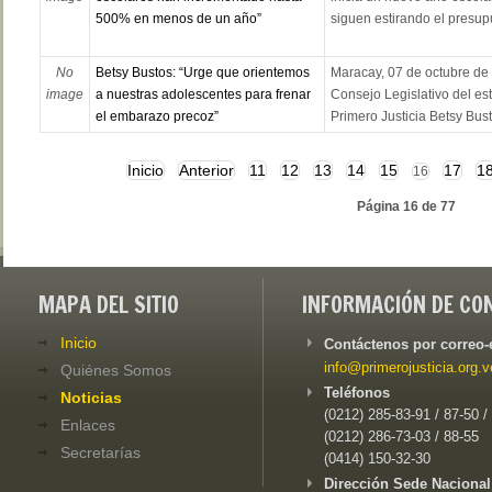
500% en menos de un año”
siguen estirando el presupu
No
Betsy Bustos: “Urge que orientemos
Maracay, 07 de octubre de 
image
a nuestras adolescentes para frenar
Consejo Legislativo del es
el embarazo precoz”
Primero Justicia Betsy Busto
Inicio
Anterior
11
12
13
14
15
17
1
16
Página 16 de 77
MAPA DEL SITIO
INFORMACIÓN DE CO
Inicio
Contáctenos por correo-
info@primerojusticia.org.v
Quiénes Somos
Teléfonos
Noticias
(0212) 285-83-91 / 87-50 /
Enlaces
(0212) 286-73-03 / 88-55
Secretarías
(0414) 150-32-30
Dirección Sede Nacional