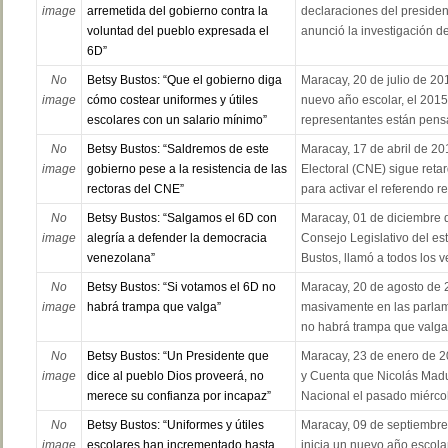
image
arremetida del gobierno contra la
declaraciones del presiden
voluntad del pueblo expresada el
anunció la investigación del
6D”
No
Betsy Bustos: “Que el gobierno diga
Maracay, 20 de julio de 20
image
cómo costear uniformes y útiles
nuevo año escolar, el 201
escolares con un salario mínimo”
representantes están pensa
No
Betsy Bustos: “Saldremos de este
Maracay, 17 de abril de 20
image
gobierno pese a la resistencia de las
Electoral (CNE) sigue retar
rectoras del CNE”
para activar el referendo re
No
Betsy Bustos: “Salgamos el 6D con
Maracay, 01 de diciembre d
image
alegría a defender la democracia
Consejo Legislativo del es
venezolana”
Bustos, llamó a todos los v
No
Betsy Bustos: “Si votamos el 6D no
Maracay, 20 de agosto de 
image
habrá trampa que valga”
masivamente en las parlam
no habrá trampa que valga.
No
Betsy Bustos: “Un Presidente que
Maracay, 23 de enero de 20
image
dice al pueblo Dios proveerá, no
y Cuenta que Nicolás Madu
merece su confianza por incapaz”
Nacional el pasado miércole
No
Betsy Bustos: “Uniformes y útiles
Maracay, 09 de septiembre
image
escolares han incrementado hasta
inicia un nuevo año escola