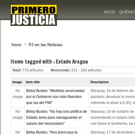
INICIO
QUIÉNE
Inicio
PJ en las Noticias
Items tagged with : Estado Aragua
Total:
770 artículos
Mostrando:
151 - 160 artículos
Image
Item title
Description
No
Betsy Bustos: “Medidas anunciadas
Maracay, 16 de febrero de 2
image
por el Gobierno son más liberales
paralelo; devaluar la mo
que las del FMI”
referente el dólar a 6,30); d
No
Betsy Bustos: “No hay una política de
Maracay, 16 de octubre de
image
Estado seria para salvaguardar el
aumentando el salario mín
salario del venezolano”
ese fuese el problema, ya e
No
Betsy Bustos: “Nos preocupa la
Maracay, 17 de diciembre d