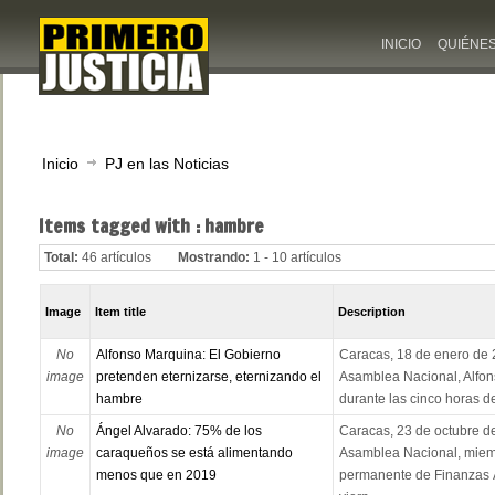
INICIO
QUIÉNE
Inicio
PJ en las Noticias
Items tagged with : hambre
Total:
46 artículos
Mostrando:
1 - 10 artículos
Image
Item title
Description
No
Alfonso Marquina: El Gobierno
Caracas, 18 de enero de 2
image
pretenden eternizarse, eternizando el
Asamblea Nacional, Alfon
hambre
durante las cinco horas d
No
Ángel Alvarado: 75% de los
Caracas, 23 de octubre de
image
caraqueños se está alimentando
Asamblea Nacional, miem
menos que en 2019
permanente de Finanzas Á