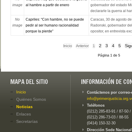
image
al hambre a partir de enero
gobernador del estado Mi
declararle la guerra al ham
No
Capriles: “Con hambre, no se puede
Caracas, 30 de agosto de
image
pedir al ser humano racionalidad
Radonski, gobernador del
porque la pierde”
opositor, en entrevista exc
2
3
4
5
Sig
Inicio
Anterior
1
Página 1 de 5
MAPA DEL SITIO
INFORMACIÓN DE CO
Inicio
Contáctenos por correo-
info@primerojusticia.org.v
Quiénes Somos
Teléfonos
Noticias
(0212) 285-83-91 / 87-50 /
Enlaces
(0212) 286-73-03 / 88-55
Secretarías
(0414) 150-32-30
Dirección Sede Nacional