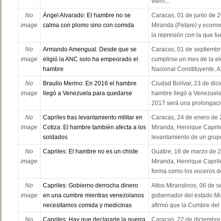
viern...
No
Ángel Alvarado: El hambre no se
Caracas, 01 de junio de 2
image
calma con plomo sino con comida
Miranda (Petare) y econo
la represión con la que fu
No
Armando Amengual: Desde que se
Caracas, 01 de septiembre
image
eligió la ANC solo ha empeorado el
cumplirse un mes de la e
hambre
Nacional Constituyente, A
No
Braulio Merino: En 2016 el hambre
Ciudad Bolívar, 23 de dic
image
llegó a Venezuela para quedarse
hambre llegó a Venezuela
2017 será una prolongació
No
Capriles tras levantamiento militar en
Caracas, 24 de enero de 
image
Cotiza: El hambre también afecta a los
Miranda, Henrique Caprile
soldados
levantamiento de un grupo 
No
Capriles: El hambre no es un chiste
Guatire, 16 de marzo de 
image
Miranda, Henrique Caprile
forma como los voceros del
No
Capriles: Gobierno derrocha dinero
Altos Mirandinos, 06 de s
image
en una cumbre mientras venezolanos
gobernador del estado Mi
necesitamos comida y medicinas
afirmó que la Cumbre del 
No
Capriles: Hay que declararle la guerra
Caracas, 22 de diciembre