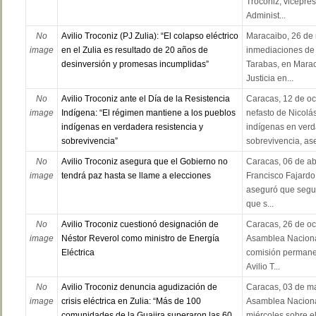
Troconiz, vicepre
Administ...
No
Avilio Troconiz (PJ Zulia): “El colapso eléctrico
Maracaibo, 26 de
image
en el Zulia es resultado de 20 años de
inmediaciones de 
desinversión y promesas incumplidas”
Tarabas, en Marac
Justicia en...
No
Avilio Troconiz ante el Día de la Resistencia
Caracas, 12 de oc
image
Indígena: “El régimen mantiene a los pueblos
nefasto de Nicolá
indígenas en verdadera resistencia y
indígenas en verd
sobrevivencia”
sobrevivencia, ase
No
Avilio Troconiz asegura que el Gobierno no
Caracas, 06 de abr
image
tendrá paz hasta se llame a elecciones
Francisco Fajardo 
aseguró que segui
que s...
No
Avilio Troconiz cuestionó designación de
Caracas, 26 de oct
image
Néstor Reverol como ministro de Energía
Asamblea Nacional
Eléctrica
comisión permanen
Avilio T...
No
Avilio Troconiz denuncia agudización de
Caracas, 03 de ma
image
crisis eléctrica en Zulia: “Más de 100
Asamblea Nacional
comunidades de la Guajira superaron las 60
miércoles sobre el 