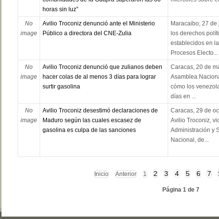
horas sin luz”
No
Avilio Troconiz denunció ante el Ministerio
Maracaibo; 27 de 
image
Público a directora del CNE-Zulia
los derechos polít
establecidos en l
Procesos Electo...
No
Avilio Troconiz denunció que zulianos deben
Caracas, 20 de ma
image
hacer colas de al menos 3 días para lograr
Asamblea Nacional
surtir gasolina
cómo los venezol
días en ...
No
Avilio Troconiz desestimó declaraciones de
Caracas, 29 de oc
image
Maduro según las cuales escasez de
Avilio Troconiz, v
gasolina es culpa de las sanciones
Administración y 
Nacional, de...
2
3
4
5
6
7
Inicio
Anterior
1
Página 1 de 7