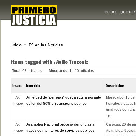
INICIO
QUIÉNE
Inicio
PJ en las Noticias
Items tagged with : Avilio Troconiz
Total:
68 artículos
Mostrando:
1 - 10 artículos
Image
Item title
Description
No
A merced de “perreras” quedan zulianos ante
Maracaibo; 13 de 
image
déficit del 80% en transporte público
trencitos y cavas h
unidades de transp
Tro...
No
Asamblea Nacional procesa denuncias a
Caracas; 26 de jun
image
través de monitores de servicios públicos
Asamblea Nacional 